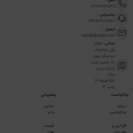
تلفن :
02191094599
پشتیبانی :
09351306570
ایمیل :
info@jakojast.com
نشانی :
فلکه
اول صادقیه،
ستارخان چهار
راه خسرو جنب
پاساژ برلیان
پلاک
۹۵۸طبقه 3
واحد 3
جاکجاست
پشتیبانی
درباره
تماس
جاکجاست
با ما
قوانین و
فرصت
مقررات
های