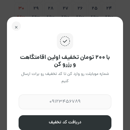
30
29
28
27
26
25
24
2،200
2،200
2،200
2،200
2،200
2،200
2،200
31
2،200
پاک
با ۲۰۰ تومان تخفیف اولین اقامتگاهت
راهنمای تقویم
کردن
و رزرو کن
شماره موبایلت رو وارد کن تا کد تخفیف رو برات ارسال
کنیم
جاوید
عضویت از آذر 1403
دریافت کد تخفیف
مشاهده حساب کاربری میزبان