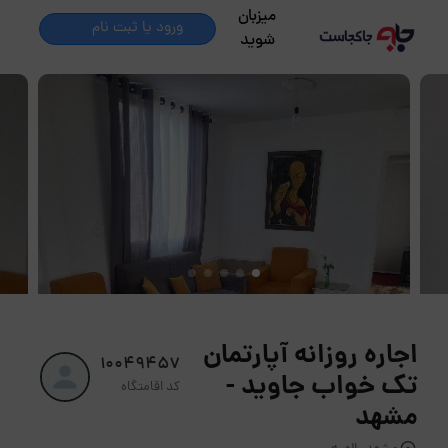
میزبان
ورود یا ثبت نام
شوید
اجاره روزانه آپارتمان
10049457
تک خواب جاوید -
کد اقامتگاه
مشهد