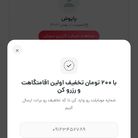
پاپوش
عضویت از بهمن 1403
مشاهده حساب کاربری میزبان
درباره میزبان
1
با ۲۰۰ تومان تخفیف اولین اقامتگاهت
و رزرو کن
اقامتگاه فعال
شماره موبایلت رو وارد کن تا کد تخفیف رو برات ارسال
کنیم
0
دقیقه
میانگین پاسخ