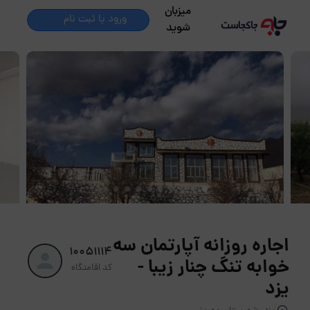
میزبان
ورود یا ثبت نام
شوید
اجاره روزانه آپارتمان سه
10051114
خوابه تنگ چنار زیبا -
کد اقامتگاه
یزد