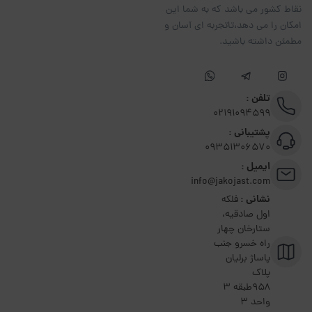
نقاط کشور می باشد که به شما این
امکان را می دهد،تاتجربه ای آسان و
مطمئن داشته باشید.
تلفن :
02191094599
پشتیبانی :
09351306570
ایمیل :
info@jakojast.com
نشانی :
فلکه
اول صادقیه،
ستارخان چهار
راه خسرو جنب
پاساژ برلیان
پلاک
۹۵۸طبقه 3
واحد 3