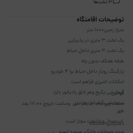
3 تخت‌ها
توضیحات اقامتگاه
متراژ زمین۱۰۰۰ متر
یک تخت ۳ متری در پذیرایی
یک تخت ۳ متری داخل حیاط
طبقه همکف بدون پله
پارکینگ روباز داخل حیاط برا ۴ خودرو
امکانات اشپزی فراهم است
گرمایشی پکیج وهر اتاق رادیاتور دارد
قوانین
سرمایشی کولر آبی دارد
ساعت ورود 18:00بعد ظهر وساعت خروج 17:00 بعد
ظهر
استعمال دخانیات مجاز است
دسترسی اقامتگاه
ورود حیوانات خانگی ممنوع است