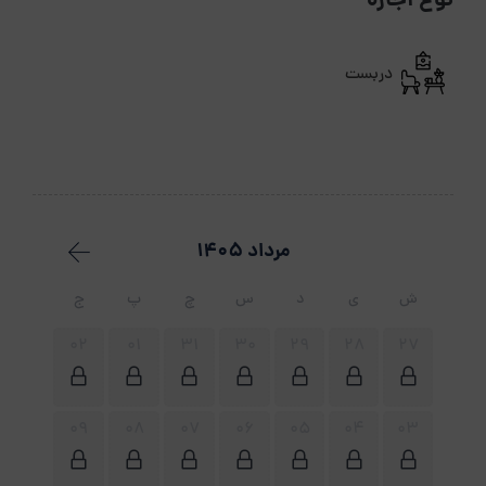
نوع اجاره
دربست
مرداد 1405
ش
ی
د
س
چ
پ
ج
02
01
31
30
29
28
27
09
08
07
06
05
04
03