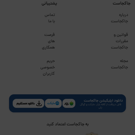
جاکجاست
پشتیبانی
درباره
تماس
جاکجاست
با ما
قوانین و
فرصت
مقررات
های
جاکجاست
همکاری
مجله
حریم
جاکجاست
خصوصی
کاربران
دانلود اپلیکیشن جاکجاست
قابل دریافت از کافه بازار، مایکت و گوگل
پلی
به جاکجاست اعتماد کنید