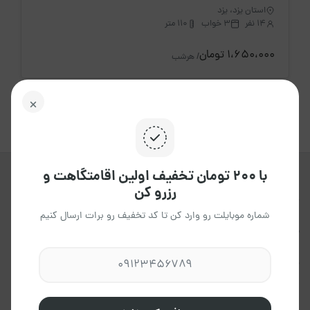
استان یزد، یزد
14 نفر
3 خواب
110 متر
1،650،000 تومان
/ هرشب
با ۲۰۰ تومان تخفیف اولین اقامتگاهت و
رزرو کن
جاکجاست یک پلتفرم آنلاین هوشمند ،
برای اجاره انواع اقامتگاه ها ، در تمامی
شماره موبایلت رو وارد کن تا کد تخفیف رو برات ارسال کنیم
نقاط کشور می باشد که به شما این
امکان را می دهد،تاتجربه ای آسان و
مطمئن داشته باشید.