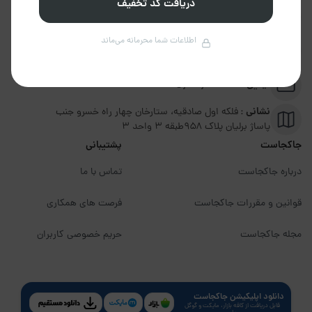
دریافت کد تخفیف
تلفن :
02191094599
اطلاعات شما محرمانه می‌ماند
پشتیبانی :
09351306570
ایمیل :
info@jakojast.com
نشانی :
فلکه اول صادقیه، ستارخان چهار راه خسرو جنب
پاساژ برلیان پلاک ۹۵۸طبقه 3 واحد 3
جاکجاست
پشتیبانی
درباره جاکجاست
تماس با ما
قوانین و مقررات جاکجاست
فرصت های همکاری
مجله جاکجاست
حریم خصوصی کاربران
دانلود اپلیکیشن جاکجاست
قابل دریافت از کافه بازار، مایکت و گوگل