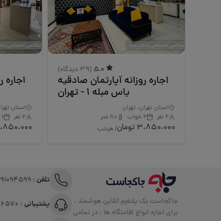
5.0
(39 دیدگاه)
اجاره روزانه آپارتمان صادقیه
اجاره ر
یاس مبله 1 - تهران
استان تهران، تهران
استان تهرا
2 نفر
2 خواب
80 متر
2 نفر
1 خواب
3،850،000 تومان
3،850،000 توم
/ هرشب
تلفن :
191094599
جاکجاست یک پلتفرم آنلاین هوشمند ،
پشتیبانی :
09351306570
برای اجاره انواع اقامتگاه ها ، در تمامی