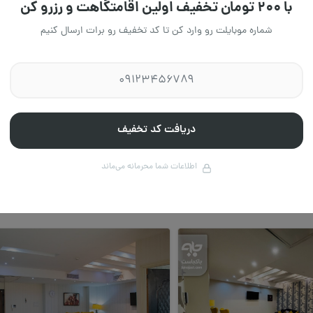
با ۲۰۰ تومان تخفیف اولین اقامتگاهت و رزرو کن
اقامتگاه جدید
اقامتگاه جد
شماره موبایلت رو وارد کن تا کد تخفیف رو برات ارسال کنیم
زانه آپارتمان دوخواب
اجاره روزانه ویلا دوخوا
د 4 ستارخان - تهران
تابان سمیعی گلستان - گرگا
ن، تهران
استان گلستان، گرگان
80 متر
6 نفر
2 خواب
100 متر
ان
6،500،000 تومان
/ هرشب
/ هرشب
دریافت کد تخفیف
اطلاعات شما محرمانه می‌ماند