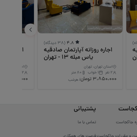
4.8
(38 دیدگاه)
ه
اجاره روزانه آپارتمان صادقیه
اجاره روزا
یاس مبله 13 - تهران
یاس 
استان تهران، تهران
استان تهران، ته
2 نفر
1 خواب
80 متر
2 نفر
1 خواب
3،850،000 تومان
3،850،000 تومان
/ هرشب
کجاست
پشتیبانی
ره جاکجاست
تماس با ما
ین و مقررات جاکجاست
فرصت های همکاری