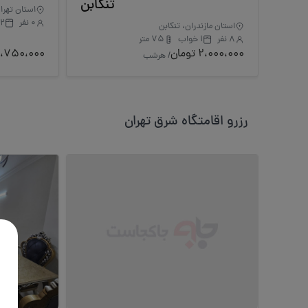
تنکابن
استان تهرا
0 نفر
2 خواب
استان مازندران، تنکابن
8 نفر
1 خواب
75 متر
2،000،000 تومان
5،750،000 توم
/ هرشب
رزرو اقامتگاه شرق تهران