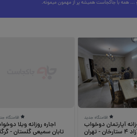
و ... همه با جاکجاست همیشه پر از مهمون میمونه.
اقامتگاه جدید
اقامتگاه جد
زانه آپارتمان دوخواب
اجاره روزانه ویلا دوخوا
د 4 ستارخان - تهران
تابان سمیعی گلستان - گرگا