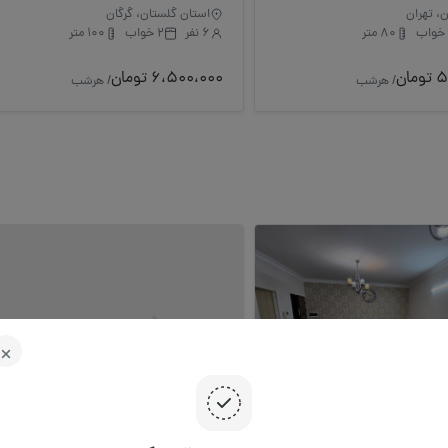
ن، تهران
استان گلستان، گرگان
80 متر
6 نفر
2 خواب
100 متر
ان
6،500،000 تومان
/ هرشب
/ هرشب