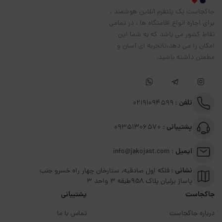
جاکجاست یک پلتفرم آنلاین هوشمند ،
برای اجاره انواع اقامتگاه ها ، در تمامی
نقاط کشور می باشد که به شما این
امکان را می دهد،تاتجربه ای آسان و
مطمئن داشته باشید.
تلفن :
02191094599
پشتیبانی :
09351306570
ایمیل :
info@jakojast.com
نشانی :
فلکه اول صادقیه، ستارخان چهار راه خسرو جنب
پاساژ برلیان پلاک ۹۵۸طبقه 3 واحد 3
جاکجاست
پشتیبانی
درباره جاکجاست
تماس با ما