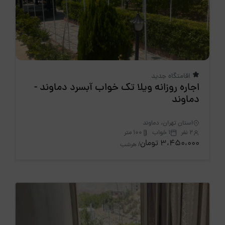
اقامتگاه جدید
اجاره روزانه ویلا تک خواب آبسرد دماوند -
دماوند
استان تهران، دماوند
2 نفر
1 خواب
100 متر
3،450،000 تومان
/ هرشب