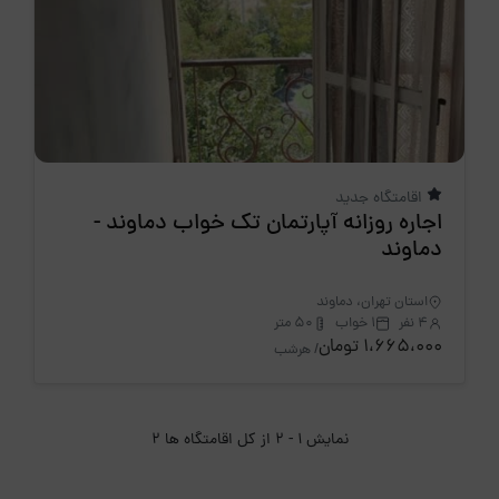
اقامتگاه جدید
اجاره روزانه آپارتمان تک خواب دماوند -
دماوند
استان تهران، دماوند
4 نفر
1 خواب
50 متر
1،665،000 تومان
/ هرشب
نمایش 1 - 2 از کل اقامتگاه ها 2