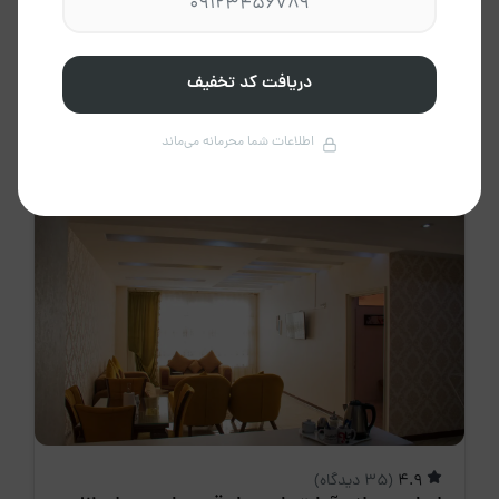
تهران
استان تهران، تهران
2 نفر
1 خواب
80 متر
دریافت کد تخفیف
4،450،000 تومان
/ هرشب
اطلاعات شما محرمانه می‌ماند
4.9
(35 دیدگاه)