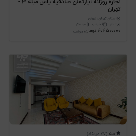
اجاره روزانه آپارتمان صادقیه یاس مبله 3 -
تهران
استان تهران، تهران
2 نفر
1 خواب
90 متر
4،450،000 تومان
/ هرشب
5.0
(27 دیدگاه)