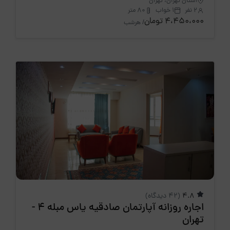
استان تهران، تهران
2 نفر
1 خواب
80 متر
4،450،000 تومان
/ هرشب
4.8
(42 دیدگاه)
اجاره روزانه آپارتمان صادقیه یاس مبله 4 -
تهران