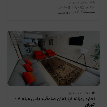
استان تهران، تهران
2 نفر
1 خواب
80 متر
4،450،000 تومان
/ هرشب
5.0
(31 دیدگاه)
اجاره روزانه آپارتمان صادقیه یاس مبله 8 -
تهران