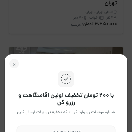
تهران
استان تهران، تهران
2 نفر
1 خواب
70 متر
4،450،000 تومان
/ هرشب
با ۲۰۰ تومان تخفیف اولین اقامتگاهت و
رزرو کن
شماره موبایلت رو وارد کن تا کد تخفیف رو برات ارسال کنیم
4.8
(22 دیدگاه)
اجاره روزانه آپارتمان صادقیه یاس مبله 20 -