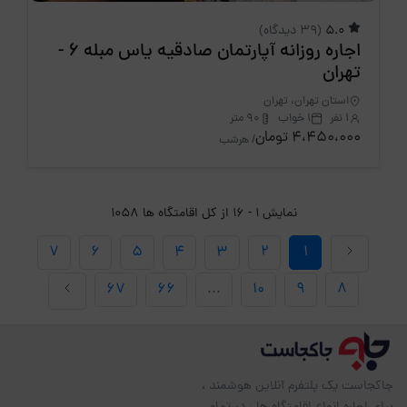
5.0
(39 دیدگاه)
اجاره روزانه آپارتمان صادقیه یاس مبله 6 -
تهران
استان تهران، تهران
1 نفر
1 خواب
90 متر
4،450،000 تومان
/ هرشب
نمایش 1 - 16 از کل اقامتگاه ها 1058
7
6
5
4
3
2
1
67
66
...
10
9
8
جاکجاست یک پلتفرم آنلاین هوشمند ،