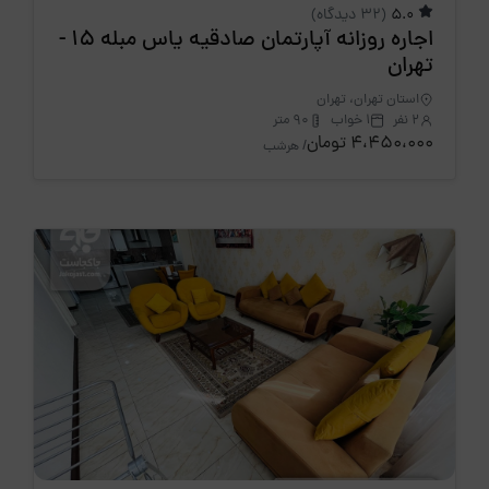
5.0
(32 دیدگاه)
اجاره روزانه آپارتمان صادقیه یاس مبله 15 -
تهران
استان تهران، تهران
2 نفر
1 خواب
90 متر
4،450،000 تومان
/ هرشب