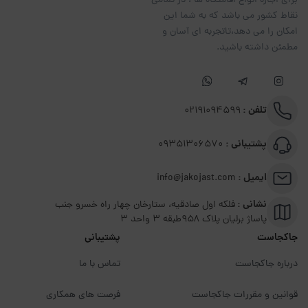
برای اجاره انواع اقامتگاه ها ، در تمامی
نقاط کشور می باشد که به شما این
امکان را می دهد،تاتجربه ای آسان و
مطمئن داشته باشید.
تلفن :
02191094599
پشتیبانی :
09351306570
ایمیل :
info@jakojast.com
نشانی :
فلکه اول صادقیه، ستارخان چهار راه خسرو جنب
پاساژ برلیان پلاک ۹۵۸طبقه 3 واحد 3
جاکجاست
پشتیبانی
درباره جاکجاست
تماس با ما
قوانین و مقررات جاکجاست
فرصت های همکاری