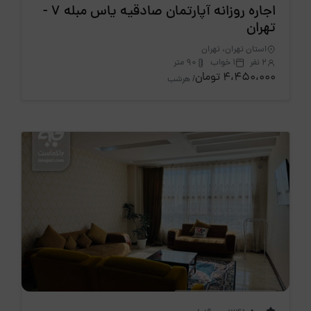
اجاره روزانه آپارتمان صادقیه یاس مبله 7 -
تهران
استان تهران، تهران
2 نفر
1 خواب
90 متر
4،450،000 تومان
/ هرشب