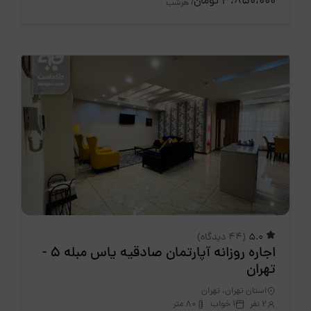
3،850،000 تومان
/ هرشب
5.0
(44 دیدگاه)
اجاره روزانه آپارتمان صادقیه یاس مبله 5 -
تهران
استان تهران، تهران
2 نفر
1 خواب
80 متر