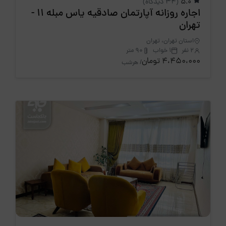
5.0
(34 دیدگاه)
اجاره روزانه آپارتمان صادقیه یاس مبله 11 -
تهران
استان تهران، تهران
2 نفر
1 خواب
90 متر
4،450،000 تومان
/ هرشب