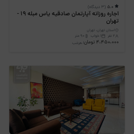
5.0
(3 دیدگاه)
اجاره روزانه آپارتمان صادقیه یاس مبله 19 -
تهران
استان تهران، تهران
2 نفر
1 خواب
90 متر
4،450،000 تومان
/ هرشب