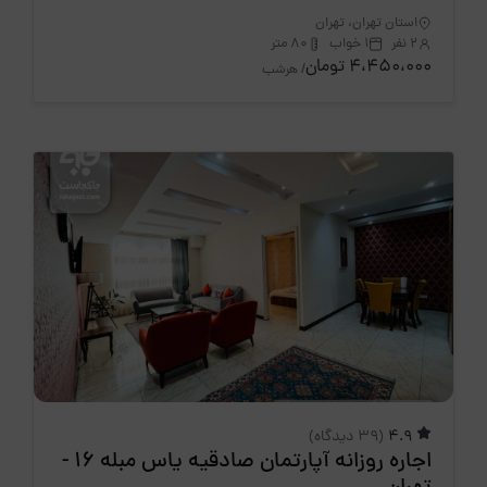
استان تهران، تهران
2 نفر
1 خواب
80 متر
4،450،000 تومان
/ هرشب
4.9
(39 دیدگاه)
اجاره روزانه آپارتمان صادقیه یاس مبله 16 -