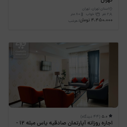
تهران
استان تهران، تهران
2 نفر
1 خواب
80 متر
4،450،000 تومان
/ هرشب
5.0
(44 دیدگاه)
اجاره روزانه آپارتمان صادقیه یاس مبله 12 -