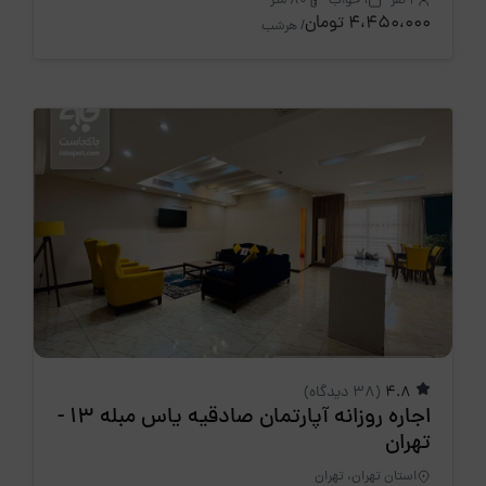
2 نفر
1 خواب
80 متر
4،450،000 تومان
/ هرشب
4.8
(38 دیدگاه)
اجاره روزانه آپارتمان صادقیه یاس مبله 13 -
تهران
استان تهران، تهران