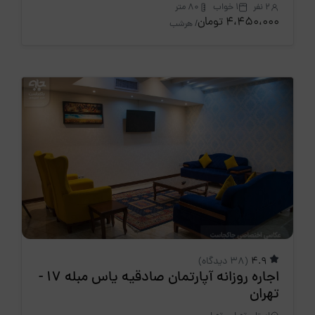
2 نفر
1 خواب
80 متر
4،450،000 تومان
/ هرشب
4.9
(38 دیدگاه)
اجاره روزانه آپارتمان صادقیه یاس مبله 17 -
تهران