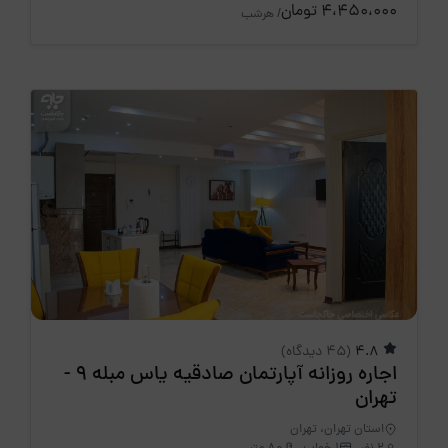
4،450،000 تومان
/ هرشب
4.8
(45 دیدگاه)
اجاره روزانه آپارتمان صادقیه یاس مبله 9 -
تهران
استان تهران، تهران