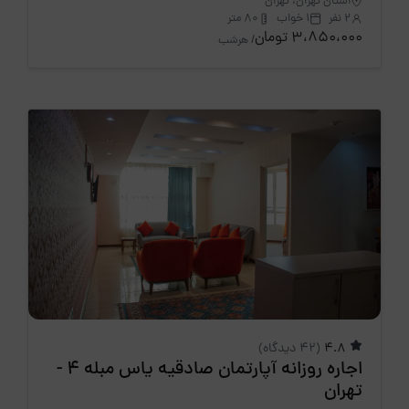
استان تهران، تهران
2 نفر
1 خواب
80 متر
3،850،000 تومان
/ هرشب
4.8
(42 دیدگاه)
اجاره روزانه آپارتمان صادقیه یاس مبله 4 -
تهران