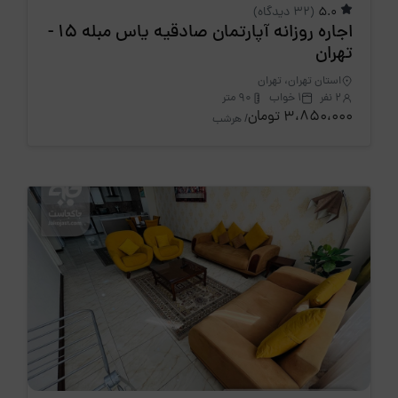
5.0
(32 دیدگاه)
اجاره روزانه آپارتمان صادقیه یاس مبله 15 -
تهران
استان تهران، تهران
2 نفر
1 خواب
90 متر
3،850،000 تومان
/ هرشب