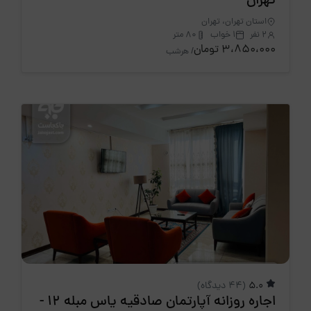
تهران
استان تهران، تهران
2 نفر
1 خواب
80 متر
3،850،000 تومان
/ هرشب
5.0
(44 دیدگاه)
اجاره روزانه آپارتمان صادقیه یاس مبله 12 -