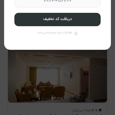
تهران
استان تهران، تهران
2 نفر
1 خواب
80 متر
دریافت کد تخفیف
3،850،000 تومان
/ هرشب
اطلاعات شما محرمانه می‌ماند
4.9
(35 دیدگاه)