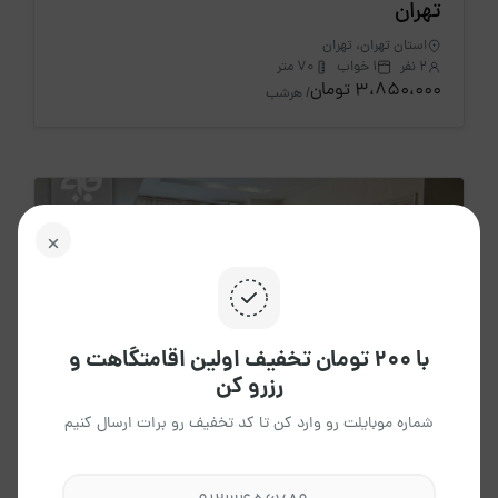
تهران
استان تهران، تهران
2 نفر
1 خواب
70 متر
3،850،000 تومان
/ هرشب
با ۲۰۰ تومان تخفیف اولین اقامتگاهت و
رزرو کن
شماره موبایلت رو وارد کن تا کد تخفیف رو برات ارسال کنیم
4.8
(22 دیدگاه)
اجاره روزانه آپارتمان صادقیه یاس مبله 20 -