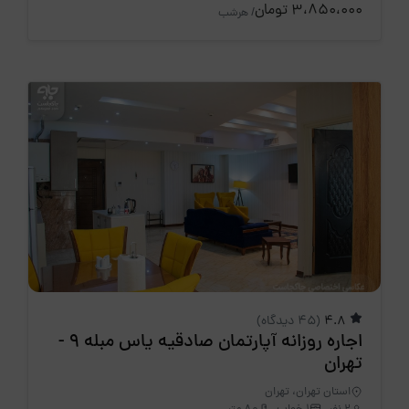
3،850،000 تومان
/ هرشب
4.8
(45 دیدگاه)
اجاره روزانه آپارتمان صادقیه یاس مبله 9 -
تهران
استان تهران، تهران