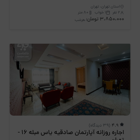
استان تهران، تهران
2 نفر
1 خواب
80 متر
3،850،000 تومان
/ هرشب
4.9
(39 دیدگاه)
اجاره روزانه آپارتمان صادقیه یاس مبله 16 -