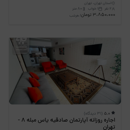
استان تهران، تهران
2 نفر
1 خواب
80 متر
3،850،000 تومان
/ هرشب
5.0
(31 دیدگاه)
اجاره روزانه آپارتمان صادقیه یاس مبله 8 -
تهران