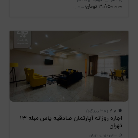
2 نفر
1 خواب
80 متر
3،850،000 تومان
/ هرشب
4.8
(38 دیدگاه)
اجاره روزانه آپارتمان صادقیه یاس مبله 13 -
تهران
استان تهران، تهران