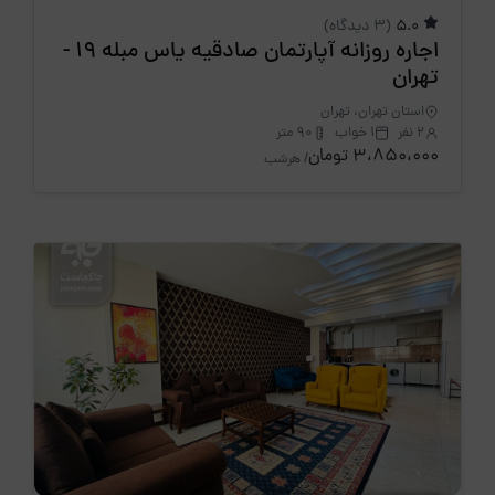
5.0
(3 دیدگاه)
اجاره روزانه آپارتمان صادقیه یاس مبله 19 -
تهران
استان تهران، تهران
2 نفر
1 خواب
90 متر
3،850،000 تومان
/ هرشب