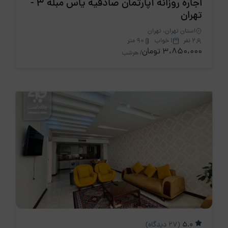
اجاره روزانه آپارتمان صادقیه یاس مبله 3 -
تهران
استان تهران، تهران
2 نفر
1 خواب
90 متر
3،850،000 تومان
/ هرشب
5.0
(27 دیدگاه)