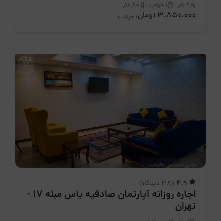
2 نفر
1 خواب
80 متر
3،850،000 تومان
/ هرشب
4.9
(38 دیدگاه)
اجاره روزانه آپارتمان صادقیه یاس مبله 17 -
تهران