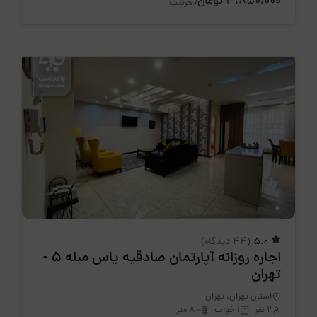
3،850،000 تومان
/ هرشب
5.0
(44 دیدگاه)
اجاره روزانه آپارتمان صادقیه یاس مبله 5 -
تهران
استان تهران، تهران
2 نفر
1 خواب
80 متر