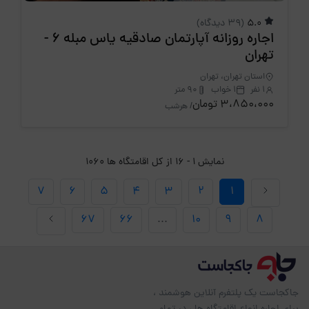
5.0
(39 دیدگاه)
اجاره روزانه آپارتمان صادقیه یاس مبله 6 -
تهران
استان تهران، تهران
1 نفر
1 خواب
90 متر
3،850،000 تومان
/ هرشب
نمایش 1 - 16 از کل اقامتگاه ها 1060
7
6
5
4
3
2
1
67
66
...
10
9
8
جاکجاست یک پلتفرم آنلاین هوشمند ،