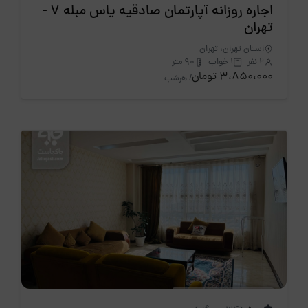
اجاره روزانه آپارتمان صادقیه یاس مبله 7 -
تهران
استان تهران، تهران
2 نفر
1 خواب
90 متر
3،850،000 تومان
/ هرشب