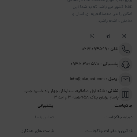
برای اجاره انواع اقامتگاه ها ، در تمامی
نقاط کشور می باشد که به شما این
امکان را می دهد،تاتجربه ای آسان و
مطمئن داشته باشید.
تلفن :
02191094599
پشتیبانی :
09351306570
ایمیل :
info@jakojast.com
نشانی :
فلکه اول صادقیه، ستارخان چهار راه خسرو جنب
پاساژ برلیان پلاک ۹۵۸طبقه 3 واحد 3
جاکجاست
پشتیبانی
درباره جاکجاست
تماس با ما
قوانین و مقررات جاکجاست
فرصت های همکاری