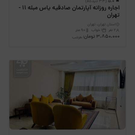
5.0
(34 دیدگاه)
اجاره روزانه آپارتمان صادقیه یاس مبله 11 -
تهران
استان تهران، تهران
2 نفر
1 خواب
90 متر
3،850،000 تومان
/ هرشب