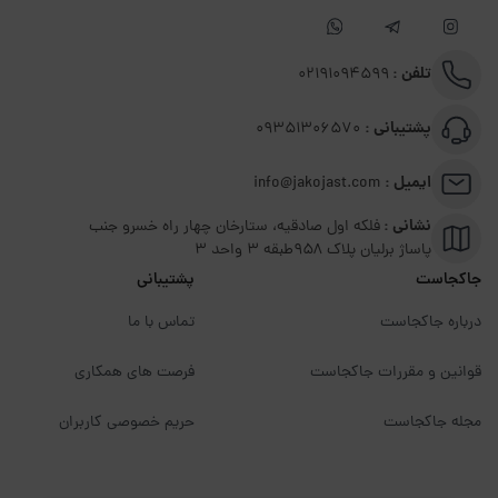
تلفن :
02191094599
پشتیبانی :
09351306570
ایمیل :
info@jakojast.com
نشانی :
فلکه اول صادقیه، ستارخان چهار راه خسرو جنب
پاساژ برلیان پلاک ۹۵۸طبقه 3 واحد 3
جاکجاست
پشتیبانی
درباره جاکجاست
تماس با ما
قوانین و مقررات جاکجاست
فرصت های همکاری
مجله جاکجاست
حریم خصوصی کاربران