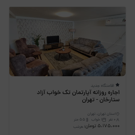
اقامتگاه جدید
اجاره روزانه آپارتمان تک خواب آزاد
ستارخان - تهران
استان تهران، تهران
0 نفر
1 خواب
55 متر
5،175،000 تومان
/ هرشب