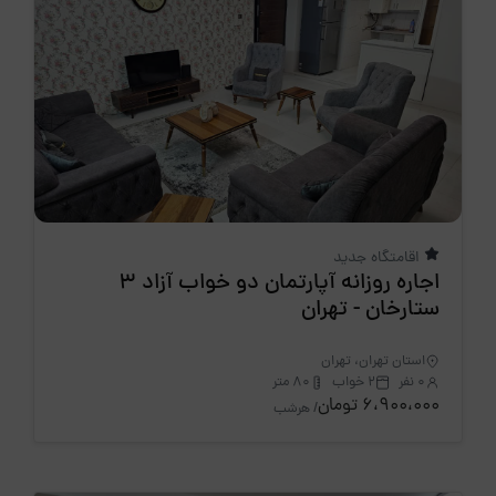
اقامتگاه جدید
اجاره روزانه آپارتمان دو خواب آزاد 3
ستارخان - تهران
استان تهران، تهران
0 نفر
2 خواب
80 متر
6،900،000 تومان
/ هرشب