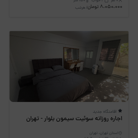
0 نفر
3 خواب
150 متر
8،050،000 تومان
/ هرشب
اقامتگاه جدید
اجاره روزانه سوئیت سیمون بلوار - تهران
استان تهران، تهران