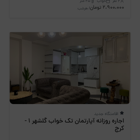
2 نفر
خواب
25 متر
2،900،000 تومان
/ هرشب
اقامتگاه جدید
اجاره روزانه آپارتمان تک خواب گلشهر 1 -
کرج