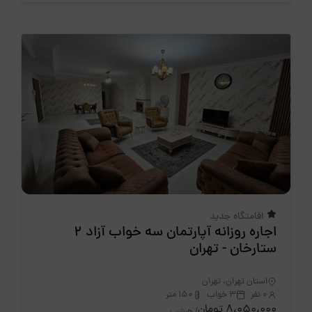
اقامتگاه جدید
اجاره روزانه آپارتمان سه خواب آزاد 2
ستارخان - تهران
استان تهران، تهران
0 نفر
3 خواب
150 متر
8،050،000 تومان
/ هرشب