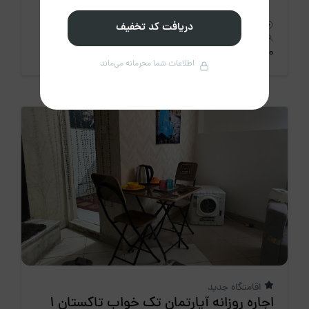
استان البرز، کردان
دریافت کد تخفیف
30 نفر
4 خواب
400 متر
23،000،000 تومان
/ هرشب
اطلاعات شما محرمانه می‌ماند
اقامتگاه جدید
اجاره روزانه آپارتمان تک خواب تاکستان 1