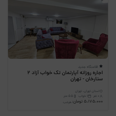
اقامتگاه جدید
اجاره روزانه آپارتمان تک خواب آزاد 2
ستارخان - تهران
استان تهران، تهران
0 نفر
1 خواب
55 متر
5،175،000 تومان
/ هرشب