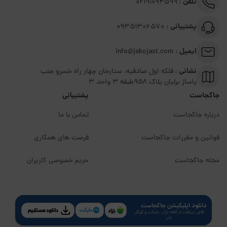
تلفن :
02191094599
پشتیبانی :
09351306570
ایمیل :
info@jakojast.com
نشانی :
فلکه اول صادقیه، ستارخان چهار راه خسرو جنب
پاساژ برلیان پلاک ۹۵۸طبقه 3 واحد 3
جاکجاست
پشتیبانی
درباره جاکجاست
تماس با ما
قوانین و مقررات جاکجاست
فرصت های همکاری
مجله جاکجاست
حریم خصوصی کاربران
دانلود اپلیکیشن جاکجاست
قابل دریافت از کافه بازار، مایکت و گوگل
پلی