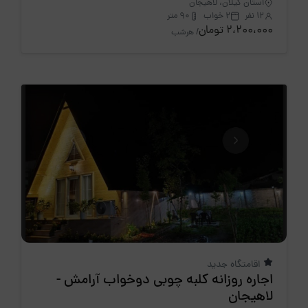
استان گیلان، لاهیجان
12 نفر
2 خواب
90 متر
2،200،000 تومان
/ هرشب
اقامتگاه جدید
اجاره روزانه کلبه چوبی دوخواب آرامش -
لاهیجان