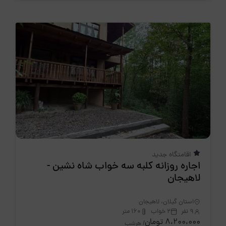
اقامتگاه جدید
اجاره روزانه کلبه سه خواب شاه نشین -
لاهیجان
استان گیلان، لاهیجان
9 نفر
2 خواب
160 متر
8،200،000 تومان
/ هرشب