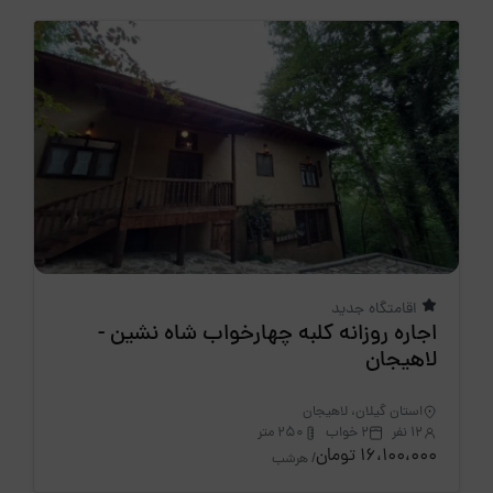
اقامتگاه جدید
اجاره روزانه کلبه چهارخواب شاه نشین -
لاهیجان
استان گیلان، لاهیجان
12 نفر
2 خواب
250 متر
16،100،000 تومان
/ هرشب