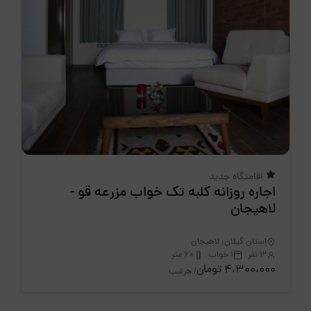
اقامتگاه جدید
اجاره روزانه کلبه تک خواب مزرعه قو -
لاهیجان
استان گیلان، لاهیجان
3 نفر
1 خواب
60 متر
4،300،000 تومان
/ هرشب