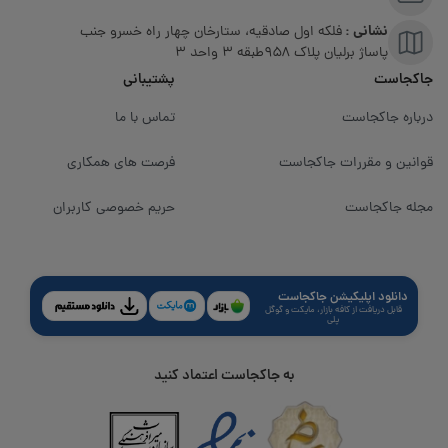
نشانی :
فلکه اول صادقیه، ستارخان چهار راه خسرو جنب
پاساژ برلیان پلاک ۹۵۸طبقه 3 واحد 3
جاکجاست
پشتیبانی
درباره جاکجاست
تماس با ما
قوانین و مقررات جاکجاست
فرصت های همکاری
مجله جاکجاست
حریم خصوصی کاربران
دانلود اپلیکیشن جاکجاست
قابل دریافت از کافه بازار، مایکت و گوگل
پلی
به جاکجاست اعتماد کنید