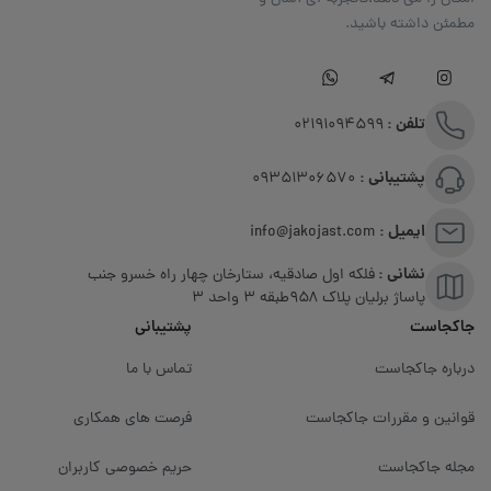
مطمئن داشته باشید.
تلفن :
02191094599
پشتیبانی :
09351306570
ایمیل :
info@jakojast.com
نشانی :
فلکه اول صادقیه، ستارخان چهار راه خسرو جنب
پاساژ برلیان پلاک ۹۵۸طبقه 3 واحد 3
جاکجاست
پشتیبانی
درباره جاکجاست
تماس با ما
قوانین و مقررات جاکجاست
فرصت های همکاری
مجله جاکجاست
حریم خصوصی کاربران