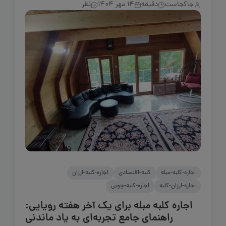
جاکجاست
دقیقه
14 مهر 1404
نظر
اجاره-کلبه-مبله
کلبه-اقتصادی
اجاره-کلبه-ارزان
اجاره-ارزان-کلبه
اجاره-کلبه-چوبی
اجاره کلبه مبله برای یک آخر هفته رویایی:
راهنمای جامع تجربه‌ای به یاد ماندنی