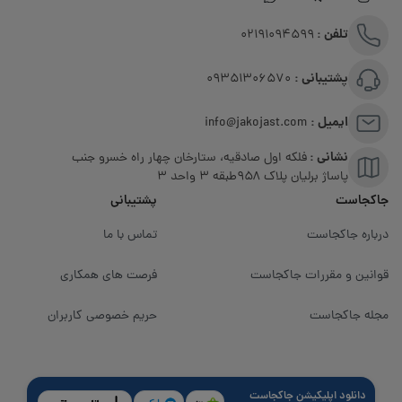
تلفن :
02191094599
پشتیبانی :
09351306570
ایمیل :
info@jakojast.com
نشانی :
فلکه اول صادقیه، ستارخان چهار راه خسرو جنب
پاساژ برلیان پلاک ۹۵۸طبقه 3 واحد 3
جاکجاست
پشتیبانی
درباره جاکجاست
تماس با ما
قوانین و مقررات جاکجاست
فرصت های همکاری
مجله جاکجاست
حریم خصوصی کاربران
دانلود اپلیکیشن جاکجاست