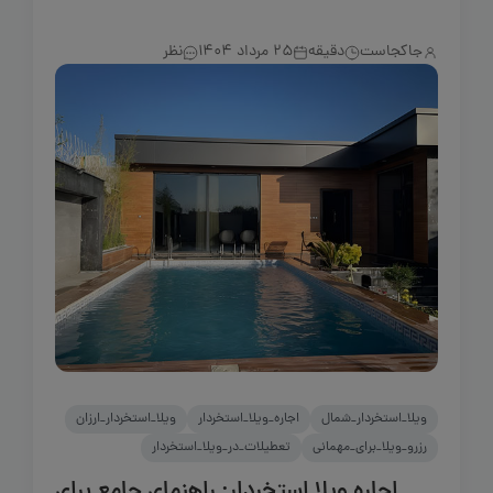
جاکجاست
دقیقه
25 مرداد 1404
نظر
ویلا_استخردار_شمال
اجاره_ویلا_استخردار
ویلا_استخردار_ارزان
رزرو_ویلا_برای_مهمانی
تعطیلات_در_ویلا_استخردار
اجاره ویلا استخردار: راهنمای جامع برای