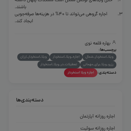
حتی ویلاهای لوکس ممکن است مشکلات پنهان داشته
باشند.
اجاره گروهی می‌تواند تا 40% در هزینه‌ها صرفه‌جویی
ایجاد کند.
بهاره قلعه نوی
برچسب‌ها:
ویلا_استخردار_شمال
اجاره_ویلا_استخردار
ویلا_استخردار_ارزان
رزرو_ویلا_برای_مهمانی
تعطیلات_در_ویلا_استخردار
دسته‌بندی:
اجاره ویلا استخردار
دسته‌بندی‌ها
اجاره روزانه آپارتمان
اجاره روزانه سوئیت