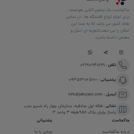
جاکجاست یک پلتفرم آنلاین هوشمند ،
برای اجاره انواع اقامتگاه ها ، در تمامی
نقاط کشور می باشد که به شما این
امکان را می دهد،تاتجربه ای آسان و
مطمئن داشته باشید.
تلفن :
02191094599
پشتیبانی :
09351306570
ایمیل :
info@jakojast.com
نشانی :
فلکه اول صادقیه، ستارخان چهار راه خسرو جنب
پاساژ برلیان پلاک ۹۵۸طبقه 3 واحد 3
جاکجاست
پشتیبانی
درباره جاکجاست
تماس با ما