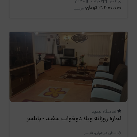
4 نفر
2 خواب
40 متر
3،300،000 تومان
/ هرشب
اقامتگاه جدید
اجاره روزانه ویلا دوخواب سفید - بابلسر
استان مازندران، بابلسر