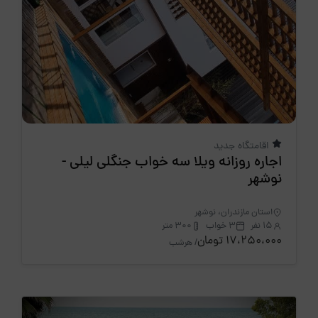
اقامتگاه جدید
اجاره روزانه ویلا سه خواب جنگلی لیلی -
نوشهر
استان مازندران، نوشهر
15 نفر
3 خواب
300 متر
17،250،000 تومان
/ هرشب