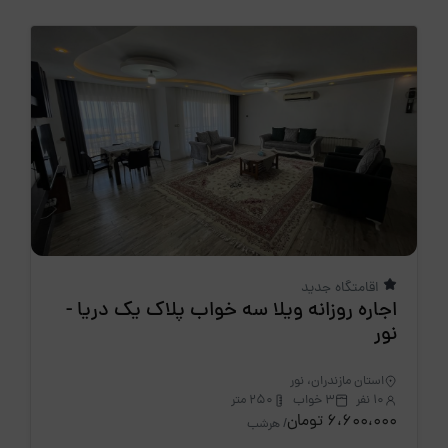
اقامتگاه جدید
اجاره روزانه ویلا سه خواب پلاک یک دریا -
نور
استان مازندران، نور
10 نفر
3 خواب
250 متر
6،600،000 تومان
/ هرشب