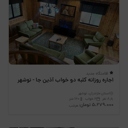
اقامتگاه جدید
اجاره روزانه کلبه دو خواب آذین جا - نوشهر
استان مازندران، نوشهر
8 نفر
2 خواب
120 متر
5،279،000 تومان
/ هرشب