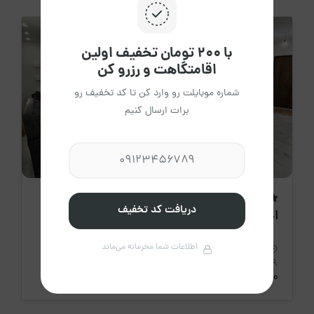
با ۲۰۰ تومان تخفیف اولین
اقامتگاهت و رزرو کن
شماره موبایلت رو وارد کن تا کد تخفیف رو
برات ارسال کنیم
اقامتگاه جدید
دریافت کد تخفیف
اجاره روزانه ویلا دو خواب دید دریا 2 - نور
اطلاعات شما محرمانه می‌ماند
استان مازندران، نور
7 نفر
2 خواب
140 متر
5،500،000 تومان
/ هرشب