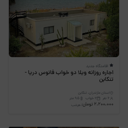
اقامتگاه جدید
اجاره روزانه ویلا دو خواب فانوس دریا -
تنکابن
استان مازندران، تنکابن
6 نفر
2 خواب
95 متر
2،200،000 تومان
/ هرشب