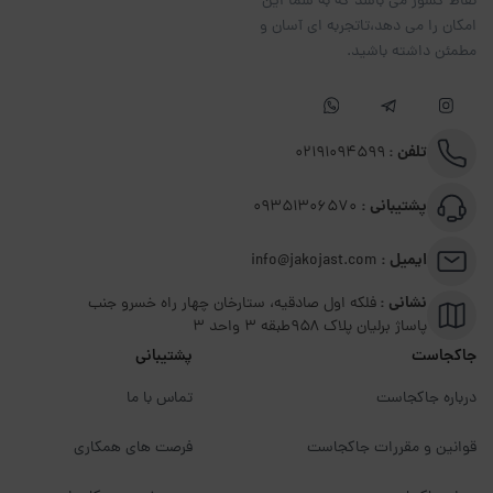
نقاط کشور می باشد که به شما این
امکان را می دهد،تاتجربه ای آسان و
مطمئن داشته باشید.
تلفن :
02191094599
پشتیبانی :
09351306570
ایمیل :
info@jakojast.com
نشانی :
فلکه اول صادقیه، ستارخان چهار راه خسرو جنب
پاساژ برلیان پلاک ۹۵۸طبقه 3 واحد 3
جاکجاست
پشتیبانی
درباره جاکجاست
تماس با ما
قوانین و مقررات جاکجاست
فرصت های همکاری