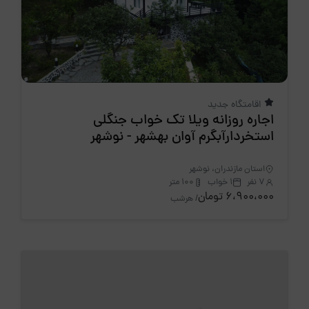
اقامتگاه جدید
اجاره روزانه ویلا تک خواب جنگلی
استخردارآبگرم آوان بهشهر - نوشهر
استان مازندران، نوشهر
7 نفر
1 خواب
100 متر
6،900،000 تومان
/ هرشب