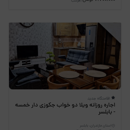
7،700،000 تومان
/ هرشب
اقامتگاه جدید
اجاره روزانه ویلا دو خواب جکوزی دار خمسه
- بابلسر
استان مازندران، بابلسر