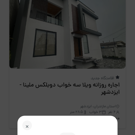
اقامتگاه جدید
اجاره روزانه ویلا سه خواب دوبلکس ملینا -
ایزدشهر
استان مازندران، ایزدشهر
6 نفر
3 خواب
285 متر
11،000،000 تومان
/ هرشب