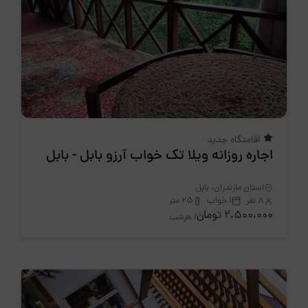
اقامتگاه جدید
اجاره روزانه ویلا تک خواب آرزو بابل - بابل
استان مازندران، بابل
8 نفر
1 خواب
25 متر
2،500،000 تومان
/ هرشب