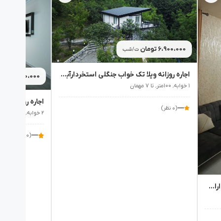
6،900،000 تومان
ت/شب
اجاره روزانه ویلا تک خواب جنگلی استخردارآبگرم آوان بهشهر - نوشهر
5،060،000 تومان
۱ خوابه٬ ۱۰۰متر٬ تا ۷ مهمان
—
(۰ نظر)
۲ خوابه٬ ۸۰متر٬ تا ۸ مهمان
—
(۰ نظر)
اجاره روزانه آپارتمان دو خواب ناصر پاسداران - تهران