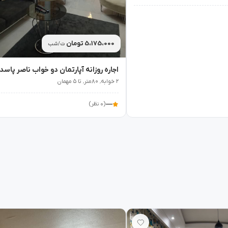
5،175،000 تومان
ت/شب
۲ خوابه٬ ۸۰متر٬ تا ۵ مهمان
—
(۰ نظر)