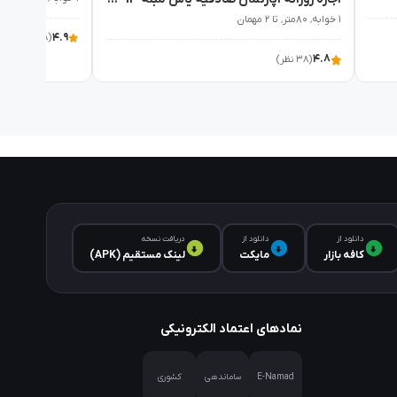
۱ خوابه٬ ۸۰متر٬ تا ۲ مهمان
۴.۹
(۳۸ نظر)
۴.۸
(۳۸ نظر)
دانلود از
دانلود از
دریافت نسخه
کافه‌ بازار
مایکت
لینک مستقیم (APK)
نمادهای اعتماد الکترونیکی
E-Namad
ساماندهی
کشوری