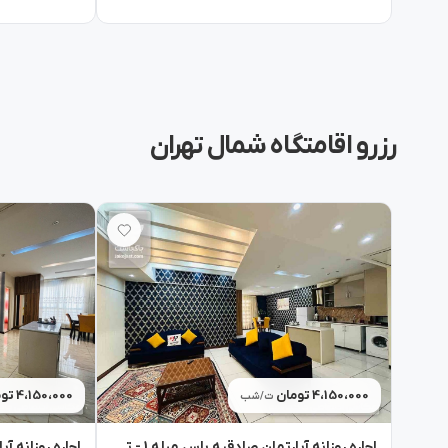
رزرو اقامتگاه شمال تهران
4،150،000 تومان
4،150،000 تومان
ت/شب
اجاره روزانه آپارتمان صادقیه یاس مبله 1 - تهران