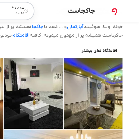
مقصد؟
جاکجاست
برترین آپارتمان های تهران
مقصد
خونه، ویلا، سوئیت،
آپارتمان
و … همه با
جاکجا
همیشه پر از مهم
جاکجاست همیشه پر از مهمون میمونه. کافیه
اقامتگاه
خودتو 
اقامتگاه های بیشتر