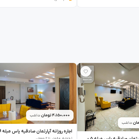
4،150،000 تومان
ت/شب
ت/شب
اجاره روزانه آپارتمان صادقیه یاس مبله 5 - تهران
۱ خوابه٬ ۸۰متر٬ تا ۲ مهمان