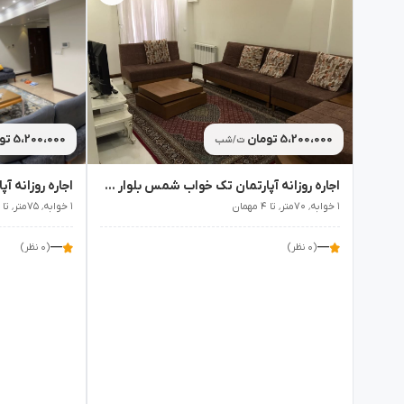
5،200،000 تومان
5،200،000 تومان
ت/شب
اجاره روزانه آپارتمان تک خواب شمس بلوار کشاورز 2 - تهران
۱ خوابه٬ ۷۰متر٬ تا ۴ مهمان
۱ خوابه٬ ۷۵متر٬ تا ۴ مهمان
—
—
(۰ نظر)
(۰ نظر)