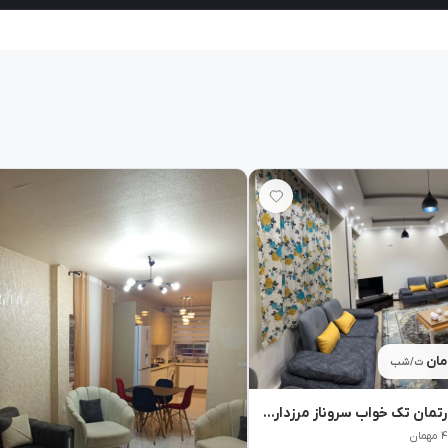
ت/شب
اجاره روزانه آپارتمان تک خواب سروناز مرزداران - تهران