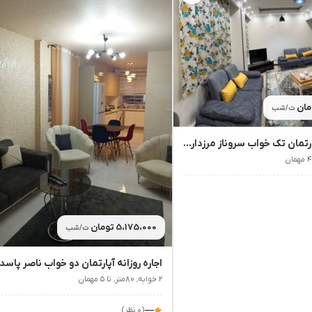
ت/شب
اجاره روزانه آپارتمان تک خواب سروناز مرزداران - تهران
5،175،000 تومان
ت/شب
۲ خوابه٬ ۸۰متر٬ تا ۵ مهمان
—
(۰ نظر)