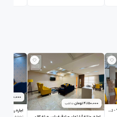
4،150،000 تومان
4،150،000 تومان
ت/شب
اجاره روزانه آپارتمان صادقیه یاس مبله 9 - تهران
اجاره روزانه آپارتمان صادقیه یاس مبله 13 - تهران
۱ خوابه٬ ۸۰متر٬ تا ۲ مهمان