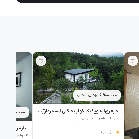
6،900،000 تومان
ت/شب
اجاره روزانه ویلا تک خواب جنگلی استخردارآبگرم آوان بهشهر - نوشهر
5،060،000 تومان
۱ خوابه٬ ۱۰۰متر٬ تا ۷ مهمان
—
(۰ نظر)
۲ خوابه٬ ۸۰متر٬ تا ۸ مهمان