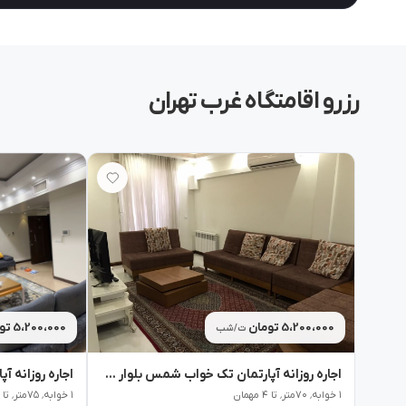
رزرو اقامتگاه غرب تهران
5،200،000 تومان
5،200،000 تومان
ت/شب
اجاره روزانه آپارتمان تک خواب شمس بلوار کشاورز 2 - تهران
۱ خوابه٬ ۷۰متر٬ تا ۴ مهمان
۱ خوابه٬ ۷۵متر٬ تا ۴ مهمان