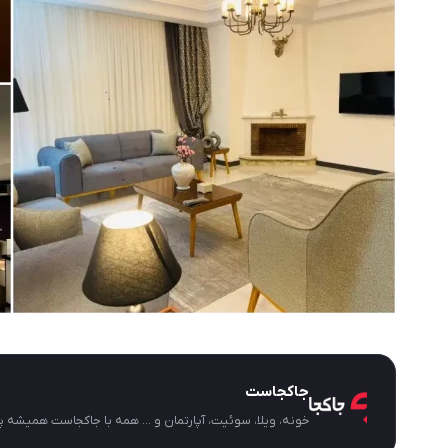
جاکجاست
خونه، ویلا، سوئیت، آپارتمان و ... همه با جاکجاست همیشه پ