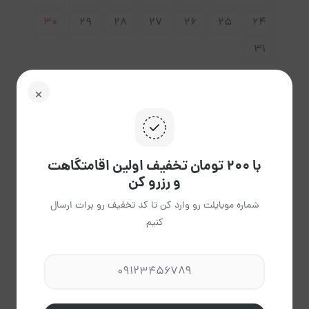
30
29
28
27
26
25
24
31
پاک
راهنمای تقویم
کردن
با ۲۰۰ تومان تخفیف اولین اقامتگاهت
و رزرو کن
شماره موبایلت رو وارد کن تا کد تخفیف رو برات ارسال
کنیم
حمید حامی
عضویت از آبان 1403
مشاهده حساب کاربری میزبان