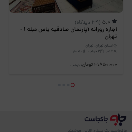
5.0
(39 دیدگاه)
اجاره روزانه آپارتمان صادقیه یاس مبله 1 -
تهران
استان تهران، تهران
2 نفر
2 خواب
80 متر
3،850،000 تومان
/ هرشب
جاکجاست یک پلتفرم آنلاین هوشمند ،