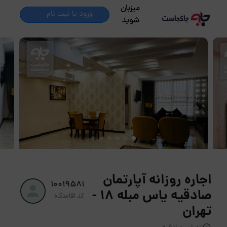
میزبان
ورود یا ثبت نام
شوید
اجاره روزانه آپارتمان
10019581
صادقیه یاس مبله 18 -
کد اقامتگاه
تهران