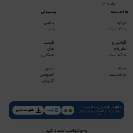
واحد 3
جاکجاست
پشتیبانی
درباره
تماس
جاکجاست
با ما
قوانین و
فرصت
مقررات
های
جاکجاست
همکاری
مجله
حریم
جاکجاست
خصوصی
کاربران
دانلود اپلیکیشن جاکجاست
قابل دریافت از کافه بازار، مایکت و گوگل
پلی
به جاکجاست اعتماد کنید