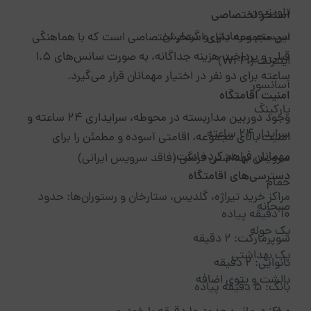
تلویزیون
استخر اختصاصی
سیستم سرمایش و گرمایش
این مجموعه دارای استخر اختصاصی است که با هماهنگی
قبلی و پرداخت هزینه جداگانه، به صورت سانس‌های ۱.۵
اینترنت (Wi-Fi)
ساعته برای دو نفر در اختیار مهمانان قرار می‌گیرد.
آسانسور
امنیت اقامتگاه
پارکینگ
وجود دوربین مداربسته در محوطه، سرایداری ۲۴ ساعته و
سرایدار ۲۴ ساعته
امنیت بالای مجموعه، اقامتی آسوده و مطمئن را برای
مهمانان فراهم کرده است.
سرویس بهداشتی فرنگی (فاقد سرویس ایرانی)
دسترسی‌های اقامتگاه
حمام
مراکز خرید تیراژه، گلدیس، ستارخان و رستوران‌ها: حدود
صبحانه
۱۰ دقیقه پیاده
پک حوله
سوپرمارکت: ۲ دقیقه
پک بهداشتی
نانوایی: ۲ دقیقه
بالشت و پتوی اضافه
بانک: ۵ دقیقه پیاده