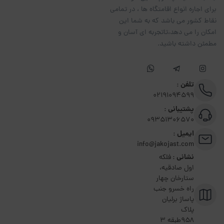
برای اجاره انواع اقامتگاه ها ، در تمامی
نقاط کشور می باشد که به شما این
امکان را می دهد،تاتجربه ای آسان و
مطمئن داشته باشید.
تلفن :
02191094599
پشتیبانی :
09351306570
ایمیل :
info@jakojast.com
نشانی :
فلکه
اول صادقیه،
ستارخان چهار
راه خسرو جنب
پاساژ برلیان
پلاک
۹۵۸طبقه 3