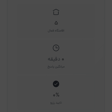
5
اقامتگاه فعال
0
دقیقه
میانگین پاسخ
0%
تایید رزرو