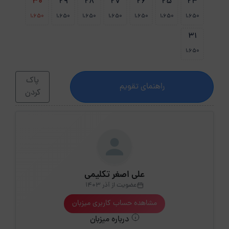
30
29
28
27
26
25
24
1،650
1،650
1،650
1،650
1،650
1،650
1،650
31
1،650
پاک
راهنمای تقویم
کردن
علی اصغر تکلیمی
عضویت از آذر 1403
مشاهده حساب کاربری میزبان
درباره میزبان