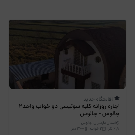
اقامتگاه جدید
اجاره روزانه کلبه سوئیسی دو خواب واحد2
چالوس - چالوس
استان مازندران، چالوس
6 نفر
2 خواب
300 متر