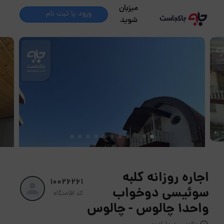
میزبان
ورود یا ثبت نام
شوید
اجاره روزانه کلبه
10026261
سوئیسی دوخواب
کد اقامتگاه
واحد1 چالوس - چالوس