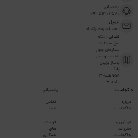
پشتیبانی :
09351306570
ایمیل :
info@jakojast.com
نشانی :
فلکه
اول صادقیه،
ستارخان چهار
راه خسرو جنب
پاساژ برلیان
پلاک
۹۵۸طبقه 3
واحد 3
جاکجاست
پشتیبانی
درباره
تماس
جاکجاست
با ما
قوانین و
فرصت
مقررات
های
جاکجاست
همکاری