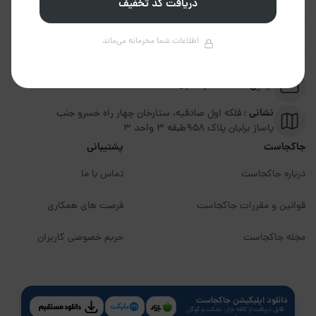
دریافت کد تخفیف
تلفن :
02191094599
اطلاعات شما محرمانه می‌ماند
پشتیبانی :
09351306570
ایمیل :
info@jakojast.com
نشانی :
فلکه اول صادقیه، ستارخان چهار راه خسرو جنب
پاساژ برلیان پلاک ۹۵۸طبقه 3 واحد 3
جاکجاست
پشتیبانی
درباره جاکجاست
تماس با ما
قوانین و مقررات جاکجاست
فرصت های همکاری
مجله جاکجاست
حریم خصوصی کاربران
دانلود اپلیکیشن جاکجاست
قابل دریافت از کافه بازار، مایکت و گوگل