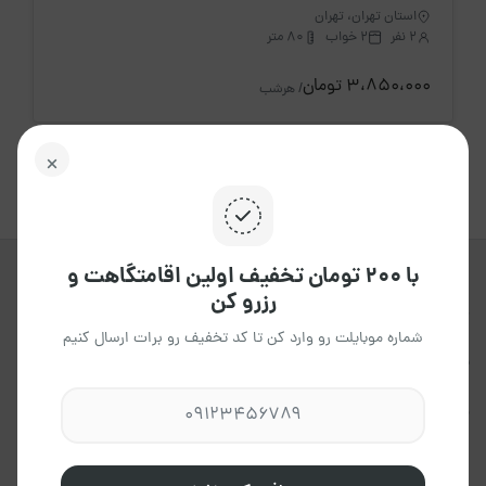
استان تهران، تهران
2 نفر
2 خواب
80 متر
3،850،000 تومان
/ هرشب
با ۲۰۰ تومان تخفیف اولین اقامتگاهت و
رزرو کن
جاکجاست یک پلتفرم آنلاین هوشمند ،
برای اجاره انواع اقامتگاه ها ، در تمامی
شماره موبایلت رو وارد کن تا کد تخفیف رو برات ارسال کنیم
نقاط کشور می باشد که به شما این
امکان را می دهد،تاتجربه ای آسان و
مطمئن داشته باشید.