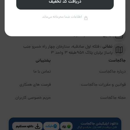
دریافت کد تخفیف
تلفن :
02191094599
اطلاعات شما محرمانه می‌ماند
پشتیبانی :
09351306570
ایمیل :
info@jakojast.com
نشانی :
فلکه اول صادقیه، ستارخان چهار راه خسرو جنب
پاساژ برلیان پلاک ۹۵۸طبقه 3 واحد 3
جاکجاست
پشتیبانی
درباره جاکجاست
تماس با ما
قوانین و مقررات جاکجاست
فرصت های همکاری
مجله جاکجاست
حریم خصوصی کاربران
دانلود اپلیکیشن جاکجاست
قابل دریافت از کافه بازار، مایکت و گوگل