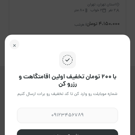
استان تهران، تهران
2 نفر
2 خواب
80 متر
4،150،000 تومان
/ هرشب
با ۲۰۰ تومان تخفیف اولین اقامتگاهت و
رزرو کن
جاکجاست یک پلتفرم آنلاین هوشمند ،
برای اجاره انواع اقامتگاه ها ، در تمامی
شماره موبایلت رو وارد کن تا کد تخفیف رو برات ارسال کنیم
نقاط کشور می باشد که به شما این
امکان را می دهد،تاتجربه ای آسان و
مطمئن داشته باشید.