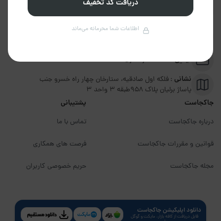
دریافت کد تخفیف
تلفن :
02191094599
اطلاعات شما محرمانه می‌ماند
پشتیبانی :
09351306570
ایمیل :
info@jakojast.com
نشانی :
فلکه اول صادقیه، ستارخان چهار راه خسرو جنب
پاساژ برلیان پلاک ۹۵۸طبقه 3 واحد 3
جاکجاست
پشتیبانی
درباره جاکجاست
تماس با ما
قوانین و مقررات جاکجاست
فرصت های همکاری
مجله جاکجاست
حریم خصوصی کاربران
دانلود اپلیکیشن جاکجاست
قابل دریافت از کافه بازار، مایکت و گوگل