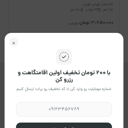
استان تهران، تهران
2 نفر
2 خواب
80 متر
3،850،000 تومان
/ هرشب
با ۲۰۰ تومان تخفیف اولین اقامتگاهت و
رزرو کن
جاکجاست یک پلتفرم آنلاین هوشمند ،
برای اجاره انواع اقامتگاه ها ، در تمامی
شماره موبایلت رو وارد کن تا کد تخفیف رو برات ارسال کنیم
نقاط کشور می باشد که به شما این
امکان را می دهد،تاتجربه ای آسان و
مطمئن داشته باشید.