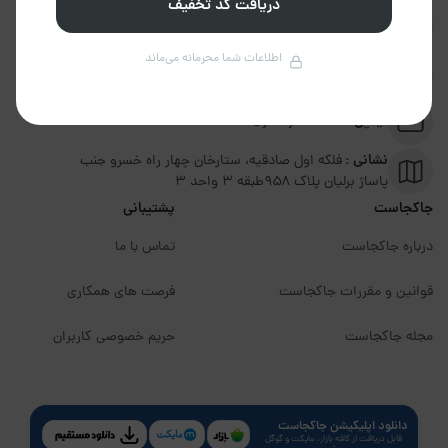
دریافت کد تخفیف
تلفن :
02191094599
اطلاعات شما محرمانه می‌ماند
پشتیبانی :
09351306570
ایمیل :
info@jakojast.com
نشانی :
فلکه اول صادقیه، ستارخان چهار راه خسرو جنب
پاساژ برلیان پلاک ۹۵۸طبقه 3 واحد 3
جاکجاست
پشتیبانی
درباره جاکجاست
تماس با ما
قوانین و مقررات جاکجاست
فرصت های همکاری
مجله جاکجاست
حریم خصوصی کاربران
دانلود اپلیکیشن جاکجاست
قابل دریافت از کافه بازار، مایکت و گوگل