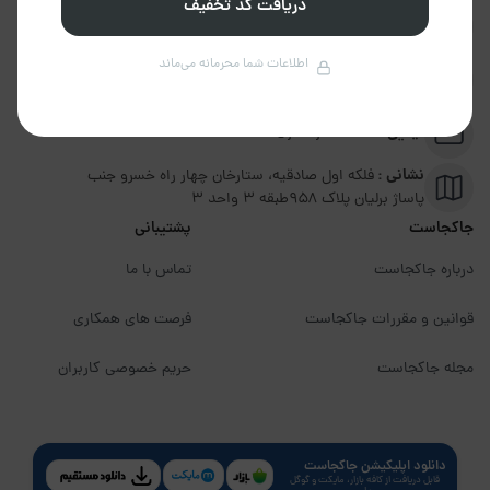
دریافت کد تخفیف
تلفن :
02191094599
اطلاعات شما محرمانه می‌ماند
پشتیبانی :
09351306570
ایمیل :
info@jakojast.com
نشانی :
فلکه اول صادقیه، ستارخان چهار راه خسرو جنب
پاساژ برلیان پلاک ۹۵۸طبقه 3 واحد 3
جاکجاست
پشتیبانی
درباره جاکجاست
تماس با ما
قوانین و مقررات جاکجاست
فرصت های همکاری
مجله جاکجاست
حریم خصوصی کاربران
دانلود اپلیکیشن جاکجاست
قابل دریافت از کافه بازار، مایکت و گوگل