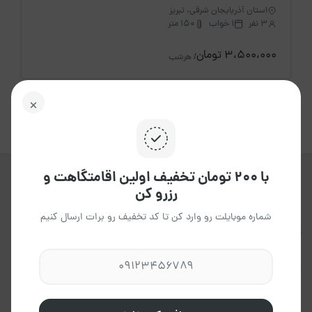
استان آذربایجان شرقی، تبریز
3 نفر
1 خواب
150 متر
3،500،000 تومان
/ هرشب
با ۲۰۰ تومان تخفیف اولین اقامتگاهت و
رزرو کن
جاکجاست یک پلتفرم آنلاین هوشمند ،
برای اجاره انواع اقامتگاه ها ، در تمامی
شماره موبایلت رو وارد کن تا کد تخفیف رو برات ارسال کنیم
نقاط کشور می باشد که به شما این
امکان را می دهد،تاتجربه ای آسان و
مطمئن داشته باشید.