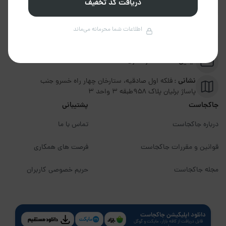
دریافت کد تخفیف
تلفن :
02191094599
اطلاعات شما محرمانه می‌ماند
پشتیبانی :
09351306570
ایمیل :
info@jakojast.com
نشانی :
فلکه اول صادقیه، ستارخان چهار راه خسرو جنب
پاساژ برلیان پلاک ۹۵۸طبقه 3 واحد 3
جاکجاست
پشتیبانی
درباره جاکجاست
تماس با ما
قوانین و مقررات جاکجاست
فرصت های همکاری
مجله جاکجاست
حریم خصوصی کاربران
دانلود اپلیکیشن جاکجاست
قابل دریافت از کافه بازار، مایکت و گوگل