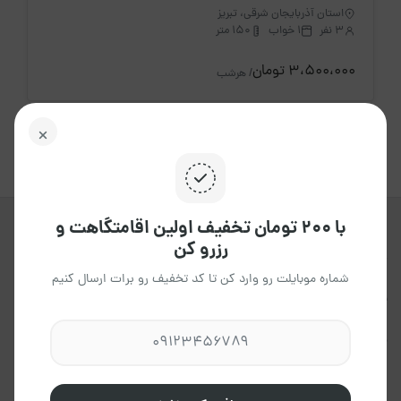
استان آذربایجان شرقی، تبریز
3 نفر
1 خواب
150 متر
3،500،000 تومان
/ هرشب
با ۲۰۰ تومان تخفیف اولین اقامتگاهت و
رزرو کن
جاکجاست یک پلتفرم آنلاین هوشمند ،
برای اجاره انواع اقامتگاه ها ، در تمامی
شماره موبایلت رو وارد کن تا کد تخفیف رو برات ارسال کنیم
نقاط کشور می باشد که به شما این
امکان را می دهد،تاتجربه ای آسان و
مطمئن داشته باشید.