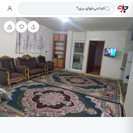
کجا می‌خوای بری؟