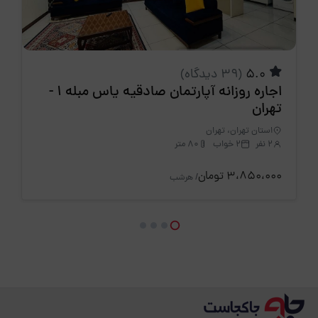
5.0
(39 دیدگاه)
اجاره روزانه آپارتمان صادقیه یاس مبله 1 -
تهران
استان تهران، تهران
2 نفر
2 خواب
80 متر
3،850،000 تومان
/ هرشب