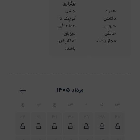
برگزاری
همراه
جشن
داشتن
کوچک با
حیوان
هماهنگی
خانگی
میزبان
مجاز باشد.
امکانپذیر
باشد.
مرداد 1405
ش
ی
د
س
چ
پ
ج
02
01
31
30
29
28
27