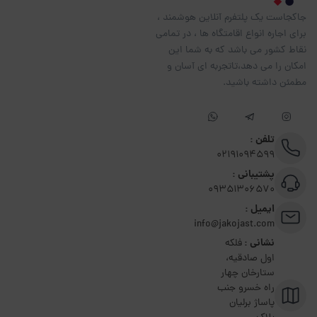
جاکجاست یک پلتفرم آنلاین هوشمند ،
برای اجاره انواع اقامتگاه ها ، در تمامی
نقاط کشور می باشد که به شما این
امکان را می دهد،تاتجربه ای آسان و
مطمئن داشته باشید.
تلفن :
02191094599
پشتیبانی :
09351306570
ایمیل :
info@jakojast.com
نشانی :
فلکه
اول صادقیه،
ستارخان چهار
راه خسرو جنب
پاساژ برلیان