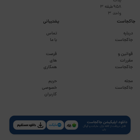
پلاک
۹۵۸طبقه 3
واحد 3
جاکجاست
پشتیبانی
درباره
تماس
جاکجاست
با ما
قوانین و
فرصت
مقررات
های
جاکجاست
همکاری
مجله
حریم
جاکجاست
خصوصی
کاربران
دانلود اپلیکیشن جاکجاست
قابل دریافت از کافه بازار، مایکت و گوگل
پلی