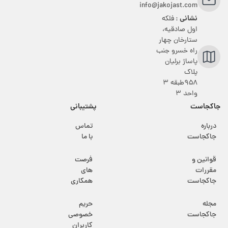
info@jakojast.com
نشانی :
فلکه
اول صادقیه،
ستارخان چهار
راه خسرو جنب
پاساژ برلیان
پلاک
۹۵۸طبقه 3
واحد 3
جاکجاست
پشتیبانی
درباره
تماس
جاکجاست
با ما
قوانین و
فرصت
مقررات
های
جاکجاست
همکاری
مجله
حریم
جاکجاست
خصوصی
کاربران