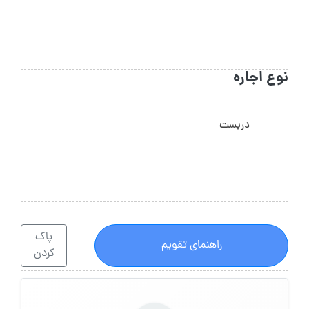
نوع اجاره
دربست
پاک
راهنمای تقویم
کردن