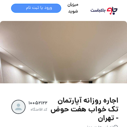
میزبان
ورود یا ثبت نام
شوید
اجاره روزانه آپارتمان
10052122
تک خواب هفت حوض
کد اقامتگاه
- تهران