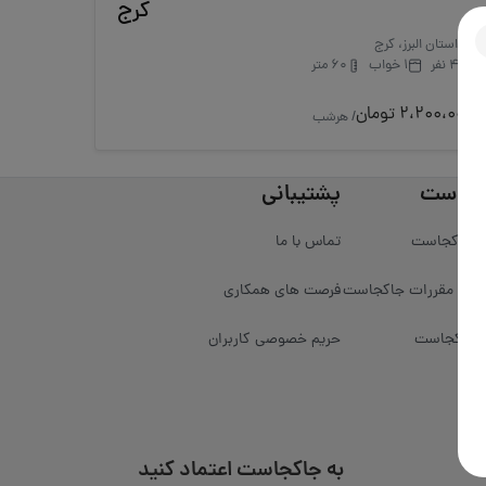
کرج
استان البرز، کرج
4 نفر
1 خواب
60 متر
2،200،000 تومان
/ هرشب
کجاست
پشتیبانی
ره جاکجاست
تماس با ما
ین و مقررات جاکجاست
فرصت های همکاری
 جاکجاست
حریم خصوصی کاربران
به جاکجاست اعتماد کنید