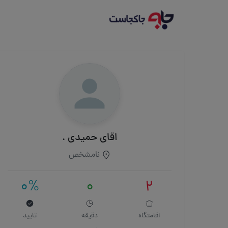
اقای حمیدی .
نامشخص
0%
0
2
اقامتگاه
دقیقه
تایید