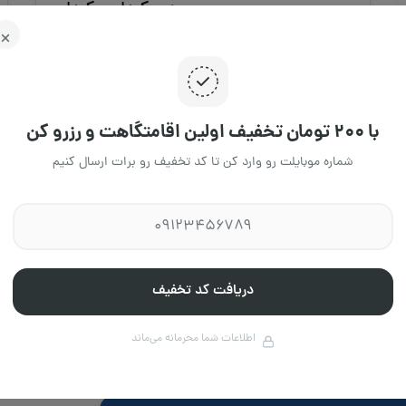
حمیدی کردان - کردان
استان البرز، کردان
24 نفر
2 خواب
120 متر
3،850،000 تومان
/ هرشب
با ۲۰۰ تومان تخفیف اولین اقامتگاهت و رزرو کن
جا
شماره موبایلت رو وارد کن تا کد تخفیف رو برات ارسال کنیم
02
دربا
قوان
مجله
دریافت کد تخفیف
قیه، ستارخان چهار راه خسرو جنب پاساژ برلیان پلاک ۹۵۸طبقه 3 واحد 3
اطلاعات شما محرمانه می‌ماند