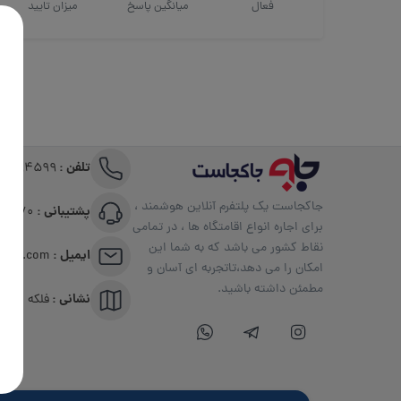
فعال
میانگین پاسخ
میزان تایید
تلفن :
191094599
جاکجاست یک پلتفرم آنلاین هوشمند ،
پشتیبانی :
09351306570
برای اجاره انواع اقامتگاه ها ، در تمامی
نقاط کشور می باشد که به شما این
ایمیل :
info@jakojast.com
امکان را می دهد،تاتجربه ای آسان و
مطمئن داشته باشید.
نشانی :
فلکه اول صاد