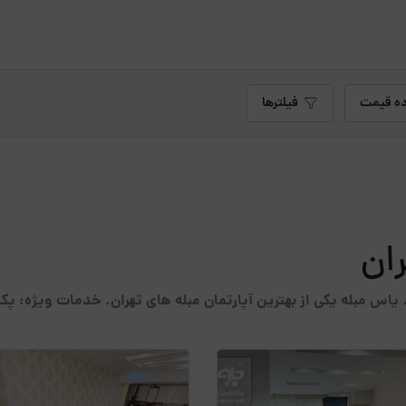
ه قیمت
فیلترها
ران