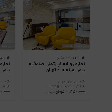
4.9
(42 دیدگاه)
5.0
اجاره روزانه آپارتمان صادقیه
اجاره
یاس مبله 10 - تهران
یاس مبله 
استان تهران، تهران
استان 
2 نفر
1 خواب
95 متر
1 نفر
3،850،000 تومان
،850،000
/ هرشب