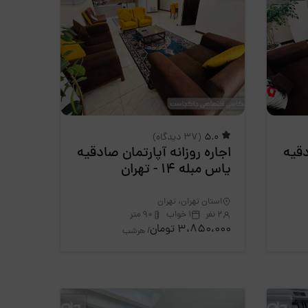
5.0
(37 دیدگاه)
دقیه
اجاره روزانه آپارتمان صادقیه
یاس مبله 14 - تهران
استان تهران، تهران
2 نفر
1 خواب
90 متر
3،850،000 تومان
/ هرشب