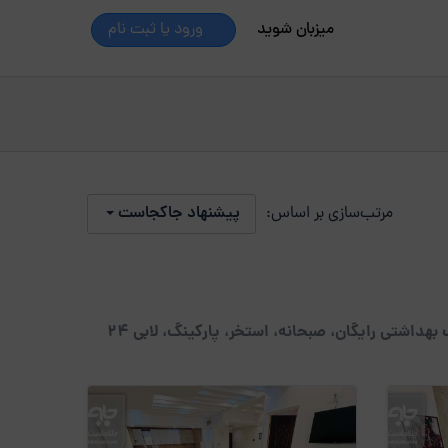
میزبان شوید
ورود یا ثبت نام
مرتب‌سازی بر اساس:
پیشنهاد جاکجاست
راهنمای تخصصی انتخاب بهترین آپارتمان مبله در تهران. یاس مبله یکی از بهترین آپارتمان مبله های تهران. خدمات ویژه: پک بهداشتی رایگان، صبحانه، استخر، پارکینگ، لابی 24