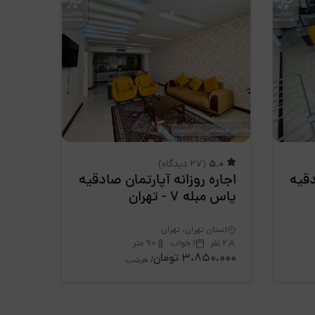
5.0
(27 دیدگاه)
دقیه
اجاره روزانه آپارتمان صادقیه
یاس مبله 7 - تهران
استان تهران، تهران
2 نفر
1 خواب
90 متر
3،850،000 تومان
/ هرشب