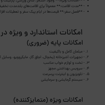
- **امکانات ویژه:** وجود استخر، سالن ورزشی، پارکینگ و لابی ۲۴ ساعته بر قیمت نهایی تأث
- **مدت اقامت:** معمولاً برای اقامت‌های بلندمدت تخفیف‌
- **فصل سفر:** قیمت‌ها در ایام پیک سفر و تعطیلات افزا
امکانات استاندارد و ویژه در آ
امکانات پایه (ضروری)
- مبلمان کامل و باکیفیت
- تجهیزات آشپزخانه (یخچال، اجاق گاز، مایکروویو، وسایل 
- تخت و لوازم خواب مناسب
- سرویس بهداشتی مجهز
- تلویزیون و اینترنت پرسرعت
- سیستم گرمایشی و سرمایشی
امکانات ویژه (متمایزکننده)