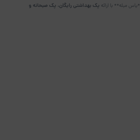
پک بهداشتی رایگان، پک صبحانه و
*یاس مبله** با ارائه