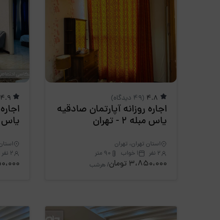
4.8
(49 دیدگاه)
4.9
اجاره روزانه آپارتمان صادقیه
اجاره
یاس مبله 2 - تهران
یاس مبله p
استان تهران، تهران
استان 
2 نفر
1 خواب
90 متر
2 نفر
3،850،000 تومان
،850،000
/ هرشب