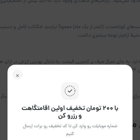
دود نمی‌شود. پارامترهای متعددی وجود دارد که باید پیش از تصمیم‌گیری نه
قامت‌های کوتاه‌مدت (کمتر از یک ماه) معمولاً نیازمند امکانات کامل و دس
محیط آرام‌تر توجه بیشتری داشت.
ارد. به جای تمرکز صرف بر کمترین قیمت، به دنبال بهترین ارزش در ازای ه
ند.
 برای برخی افراد **پارکینگ اختصاصی** اولویت اول است، برای برخی دیگ
با ۲۰۰ تومان تخفیف اولین اقامتگاهت
و رزرو کن
مبله:
شماره موبایلت رو وارد کن تا کد تخفیف رو برات ارسال
کنیم