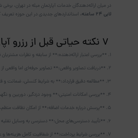
در میان ارائه‌دهندگان خدمات آپارتمان مبله در تهران، برخی شر
لابی ۲۴ ساعته،
استانداردهای جدیدی در این حوزه تعریف کر
۷ نکته حیاتی قبل از رزرو آپارتمان مبله در تهران
1. **بررسی اعتبار ارائه‌دهنده:** از سابقه و نظرات مشتریان قبلی مطمئن شوید
2. **دریافت تصاویر واقعی:** تصاویر حرفه‌ای اما واقعی از فضای داخلی درخواست کنید
3. **مطالعه دقیق قرارداد:** به شرایط کنسلی، ضمانت و قوانین اقامت توجه ویژه داشته باشید
4. **بررسی امکانات امنیتی:** وجود دزدگیر، دوربین و نگهبان از نکات مهم است
5. **پرسش درباره خدمات اضافه:** از امکان نظافت منظم، سرویس لباسشویی و خدمات پشتیبانی سؤال کنید
6. **تأیید دسترسی‌های محل:** دسترسی به وسایل نقلیه عمومی، مراکز خرید و درمانی را بررسی کنید
7. **بررسی شرایط پرداخت:** از شفافیت کامل هزینه‌ها و عدم وجود هزینه‌های پنهان اطمینان حاصل کنید