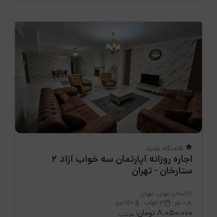
اقامتگاه جدید
اجاره روزانه آپارتمان سه خواب آزاد 2
ستارخان - تهران
استان تهران، تهران
0 نفر
3 خواب
150 متر
8،050،000 تومان
/ هرشب