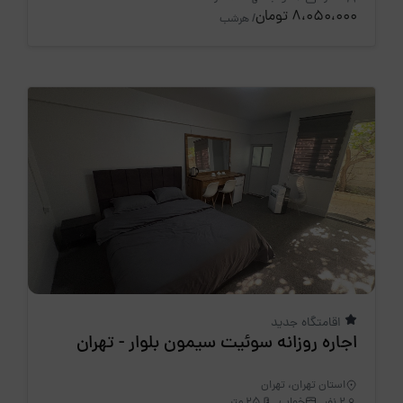
8،050،000 تومان
/ هرشب
اقامتگاه جدید
اجاره روزانه سوئیت سیمون بلوار - تهران
استان تهران، تهران
2 نفر
خواب
25 متر