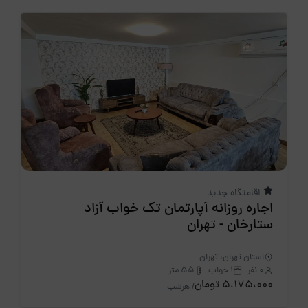
اقامتگاه جدید
اجاره روزانه آپارتمان تک خواب آزاد
ستارخان - تهران
استان تهران، تهران
0 نفر
1 خواب
55 متر
5،175،000 تومان
/ هرشب