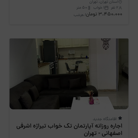
استان تهران، تهران
2 نفر
1 خواب
50 متر
3،450،000 تومان
/ هرشب
اقامتگاه جدید
اجاره روزانه آپارتمان تک خواب تیراژه اشرفی
اصفهانی - تهران