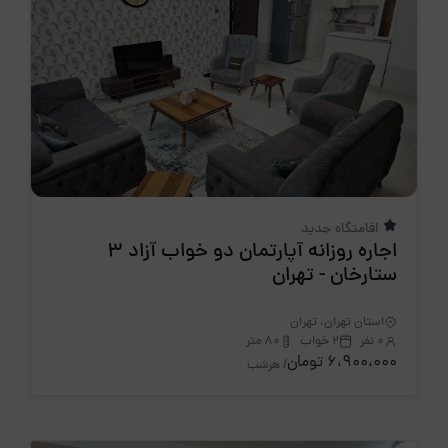
اقامتگاه جدید
اجاره روزانه آپارتمان دو خواب آزاد 3
ستارخان - تهران
استان تهران، تهران
0 نفر
2 خواب
80 متر
6،900،000 تومان
/ هرشب