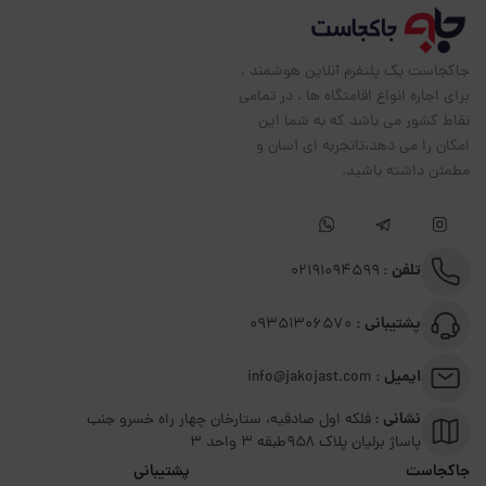
جاکجاست یک پلتفرم آنلاین هوشمند ،
برای اجاره انواع اقامتگاه ها ، در تمامی
نقاط کشور می باشد که به شما این
امکان را می دهد،تاتجربه ای آسان و
مطمئن داشته باشید.
تلفن :
02191094599
پشتیبانی :
09351306570
ایمیل :
info@jakojast.com
نشانی :
فلکه اول صادقیه، ستارخان چهار راه خسرو جنب
پاساژ برلیان پلاک ۹۵۸طبقه 3 واحد 3
جاکجاست
پشتیبانی