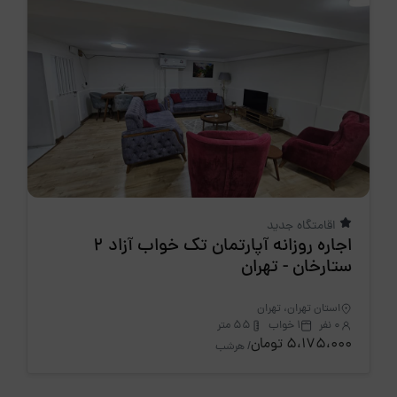
اقامتگاه جدید
اجاره روزانه آپارتمان تک خواب آزاد 2
ستارخان - تهران
استان تهران، تهران
0 نفر
1 خواب
55 متر
5،175،000 تومان
/ هرشب