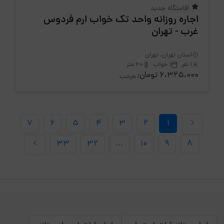
اقامتگاه جدید
اجاره روزانه واحد تک خواب ارم فردوس
غرب - تهران
استان تهران، تهران
1 نفر
1 خواب
60 متر
6،325،000 تومان
/ هرشب
7
6
5
4
3
2
1
33
32
...
10
9
8