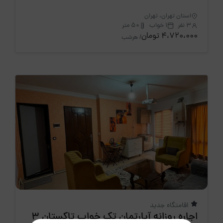
استان تهران، تهران
3 نفر
1 خواب
50 متر
4،720،000 تومان
/ هرشب
اقامتگاه جدید
اجاره روزانه آپارتمان تک خواب تاکستان 3