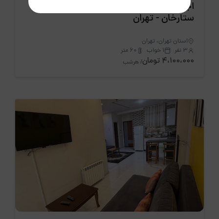
اجاره روزانه آپارتمان تک خواب تاکستان 4
ستارخان - تهران
استان تهران، تهران
3 نفر
1 خواب
60 متر
4،100،000 تومان
/ هرشب