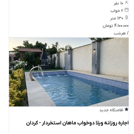
10 نفر
2 خواب
130 متر
4،100،000 تومان
/ هرشب
اقامتگاه جدید
اجاره روزانه ویلا دوخواب ماهان استخردار - کردان