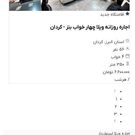
اقامتگاه جدید
اجاره روزانه ویلا چهار خواب بنز - کردان
استان البرز، کردان
56 نفر
4 خواب
350 متر
6،600،000 تومان
/ هرشب
1
2
3
اجاره ویلا استخردار