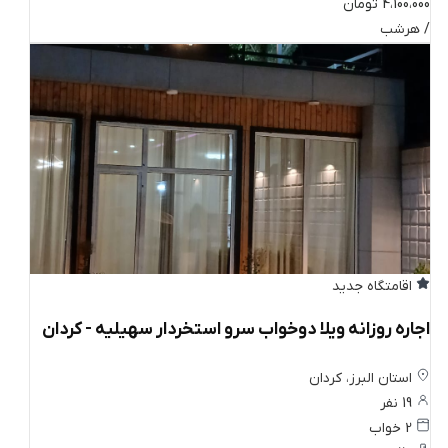
4،100،000 تومان
/ هرشب
اقامتگاه جدید
اجاره روزانه ویلا دوخواب سرو استخردار سهیلیه - کردان
استان البرز، کردان
19 نفر
2 خواب