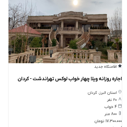
اقامتگاه جدید
اجاره روزانه ویلا چهار خواب لوکس تهراندشت - کردان
استان البرز، کردان
20 نفر
4 خواب
800 متر
17،300،000 تومان