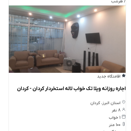
/ هرشب
اقامتگاه جدید
اجاره روزانه ویلا تک خواب لاله استخردار کردان - کردان
استان البرز، کردان
8 نفر
1 خواب
100 متر