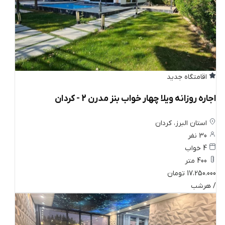
اقامتگاه جدید
اجاره روزانه ویلا چهار خواب بنز مدرن 2 - کردان
استان البرز، کردان
30 نفر
4 خواب
400 متر
17،250،000 تومان
/ هرشب