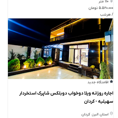
110 متر
5،520،000 تومان
/ هرشب
اقامتگاه جدید
اجاره روزانه ویلا دوخواب دوبلکس شاپرک استخردار
سهیلیه - کردان
استان البرز، کردان