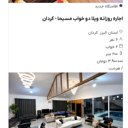
اقامتگاه جدید
اجاره روزانه ویلا دو خواب مسیحا - کردان
استان البرز، کردان
6 نفر
2 خواب
200 متر
3،900،000 تومان
/ هرشب