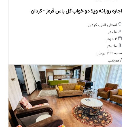
اجاره روزانه ویلا دو خواب گل یاس قرمز - کردان
استان البرز، کردان
10 نفر
2 خواب
90 متر
3،220،000 تومان
/ هرشب