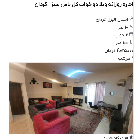
اجاره روزانه ویلا دو خواب گل یاس سبز - کردان
استان البرز، کردان
10 نفر
2 خواب
100 متر
4،025،000 تومان
/ هرشب
اقامتگاه جدید