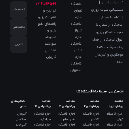
در سراسر ایران. |
اقامتگاه
۰۲۱۹۱۰۹۴۵۹۹
پشتیبانی شبانه روزی
E-Namad
تهران
قوانین و
اجاره
مقررات رزرو
| ارتباط با میزبان |
اقامتگاه
راهنمای لغو
اقامتگاه از شمال تا
ساماندهی
شیراز
رزرو و
جنوب | امکان رزرو
اجاره
استرداد
انواع اقامتگاه از جمله
اقامتگاه
سوالات
کشوری
ویلا، سوئیت، کلبه،
کردان
متداول
بومگردی و آپارتمان
اجاره
کاربران
مبله
اقامتگاه
اصفهان
دسترسی سریع به اقامتگاه‌ها
مقاصد
مقاصد
مقاصد
مقاصد
انتخاب‌های
پیشنهادی ۱
پیشنهادی ۲
پیشنهادی ۳
پیشنهادی ۴
خاص
اجاره اقامتگاه
اجاره اقامتگاه
اجاره اقامتگاه
اجاره اقامتگاه
آپارتمان
تهران
تنکابن
بندر عباس
سوادکوه
آسانسور
اجاره اقامتگاه
اجاره اقامتگاه
اجاره اقامتگاه
اجاره اقامتگاه
آشپزخانه