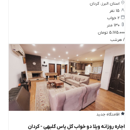
استان البرز، کردان
15 نفر
2 خواب
130 متر
5،175،000 تومان
/ هرشب
اقامتگاه جدید
اجاره روزانه ویلا دو خواب گل یاس گلبهی - کردان