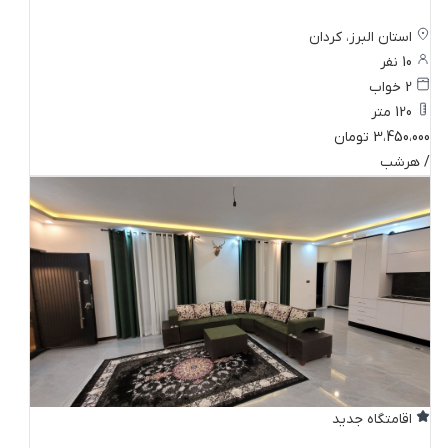
استان البرز، کردان
10 نفر
2 خواب
120 متر
3،450،000 تومان
/ هرشب
اقامتگاه جدید