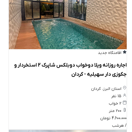
اقامتگاه جدید
اجاره روزانه ویلا دوخواب دوبلکس شاپرک 2 استخردار و
جکوزی دار سهیلیه - کردان
استان البرز، کردان
15 نفر
2 خواب
200 متر
4،600،000 تومان
/ هرشب