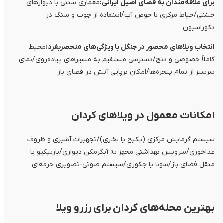
برای علاقه‌مندان به فضای اصیل ایرانی:
معماری سنتی با دیوارهای
خشتی/حیاط مرکزی با حوض آب/استفاده از چوب و سنگ در
دکوراسیون
انتخاب ویلاهای محصور در جنگل با ویژگی‌های منحصربفرد:
محیط
کاملاً خصوصی و دنج/دسترسی مستقیم به مسیرهای پیاده‌روی/نمای
سرسبز از تمام پنجره‌ها/امکان برپایی آتش در فضای باز
امکانات معمول در ویلاهای کردان
سیستم گرمایش مرکزی (پکیج یا بخاری)/تجهیزات آشپزی و ظروف
غذاخوری/سرویس بهداشتی مجهز به آبگرمکن دیواری/باربیکیو یا
منقل فضای باز/سونا یا جکوزی/سیستم صوتی-تصویری حرفه‌ای
بهترین محله‌های کردان برای رزرو ویلا