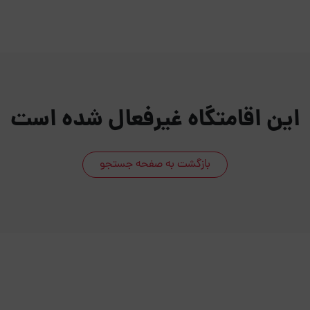
این اقامتگاه غیرفعال شده است
بازگشت به صفحه جستجو