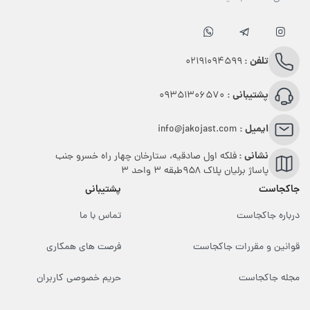
تلفن :
02191094599
پشتیبانی :
09351306570
ایمیل :
info@jakojast.com
نشانی :
فلکه اول صادقیه، ستارخان چهار راه خسرو جنب
پاساژ برلیان پلاک ۹۵۸طبقه 3 واحد 3
جاکجاست
پشتیبانی
درباره جاکجاست
تماس با ما
قوانین و مقررات جاکجاست
فرصت های همکاری
مجله جاکجاست
حریم خصوصی کاربران