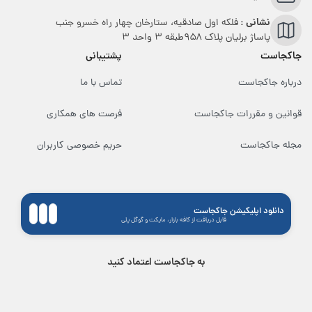
نشانی :
فلکه اول صادقیه، ستارخان چهار راه خسرو جنب
پاساژ برلیان پلاک ۹۵۸طبقه 3 واحد 3
جاکجاست
پشتیبانی
درباره جاکجاست
تماس با ما
قوانین و مقررات جاکجاست
فرصت های همکاری
مجله جاکجاست
حریم خصوصی کاربران
دانلود اپلیکیشن جاکجاست
قابل دریافت از کافه بازار، مایکت و گوگل پلی
به جاکجاست اعتماد کنید