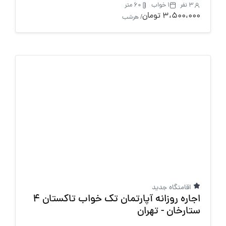
3 نفر
1 خواب
60 متر
3،500،000 تومان
/ هرشب
اقامتگاه جدید
اجاره روزانه آپارتمان تک خواب تاکستان 4
ستارخان - تهران