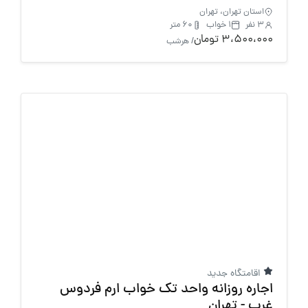
استان تهران، تهران
3 نفر
1 خواب
60 متر
3،500،000 تومان
/ هرشب
اقامتگاه جدید
اجاره روزانه واحد تک خواب ارم فردوس
غرب - تهران