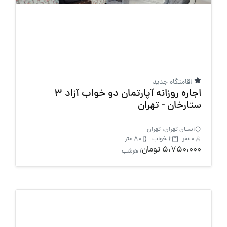
اقامتگاه جدید
اجاره روزانه آپارتمان دو خواب آزاد 3
ستارخان - تهران
استان تهران، تهران
0 نفر
2 خواب
80 متر
5،750،000 تومان
/ هرشب