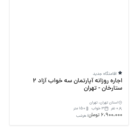
اقامتگاه جدید
اجاره روزانه آپارتمان سه خواب آزاد 2
ستارخان - تهران
استان تهران، تهران
0 نفر
3 خواب
150 متر
6،900،000 تومان
/ هرشب