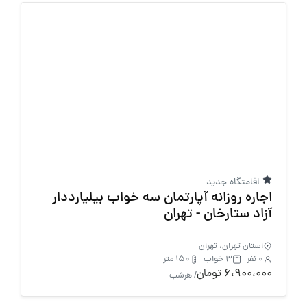
اقامتگاه جدید
اجاره روزانه آپارتمان سه خواب بیلیارددار
آزاد ستارخان - تهران
استان تهران، تهران
0 نفر
3 خواب
150 متر
6،900،000 تومان
/ هرشب