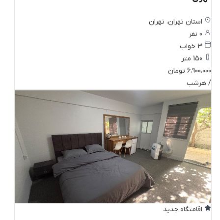
استان تهران، تهران
0 نفر
3 خواب
150 متر
6،900،000 تومان
/ هرشب
اقامتگاه جدید