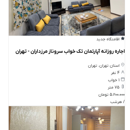
اقامتگاه جدید
اجاره روزانه آپارتمان تک خواب سروناز مرزداران - تهران
استان تهران، تهران
4 نفر
1 خواب
75 متر
5،200،000 تومان
/ هرشب