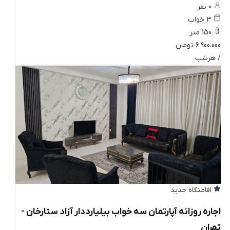
0 نفر
3 خواب
150 متر
6،900،000 تومان
/ هرشب
اقامتگاه جدید
اجاره روزانه آپارتمان سه خواب بیلیارددار آزاد ستارخان -
تهران