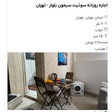
اجاره روزانه سوئیت سیمون بلوار - تهران
استان تهران، تهران
2 نفر
خواب
25 متر
2،600،000 تومان
/ هرشب