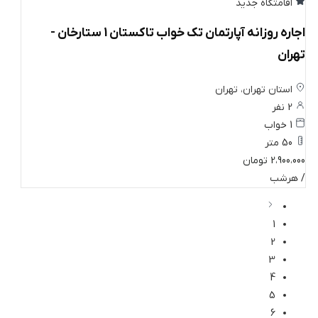
اقامتگاه جدید
اجاره روزانه آپارتمان تک خواب تاکستان 1 ستارخان -
تهران
استان تهران، تهران
2 نفر
1 خواب
50 متر
2،900،000 تومان
/ هرشب
1
2
3
4
5
6