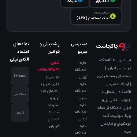
کافه‌ بازار
مایکت
دریافت نسخه
لینک مستقیم (APK)
دسترسی
پشتیبانی و
نمادهای
جاکجاست
سریع
قوانین
اعتماد
الکترونیکی
اجاره روزانه اقامتگاه
اجاره
تلفن:
در سراسر ایران. |
اقامتگاه
۰۲۱۹۱۰۹۴۵۹۹
پشتیبانی شبانه روزی
E-Namad
تهران
قوانین و
اجاره
مقررات رزرو
| ارتباط با میزبان |
اقامتگاه
راهنمای لغو
اقامتگاه از شمال تا
ساماندهی
شیراز
رزرو و
جنوب | امکان رزرو
اجاره
استرداد
انواع اقامتگاه از جمله
اقامتگاه
سوالات
کشوری
ویلا، سوئیت، کلبه،
کردان
متداول
بومگردی و آپارتمان
اجاره
کاربران
مبله
اقامتگاه