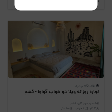
11،000،000 تومان
/ هرشب
اقامتگاه جدید
اجاره روزانه ویلا دو خواب گواوا - قشم
استان هرمزگان، قشم
6 نفر
2 خواب
80 متر