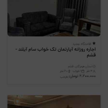
اقامتگاه جدید
اجاره روزانه آپارتمان تک خواب سام آیلند -
قشم
استان هرمزگان، قشم
4 نفر
1 خواب
60 متر
2،200،000 تومان
/ هرشب