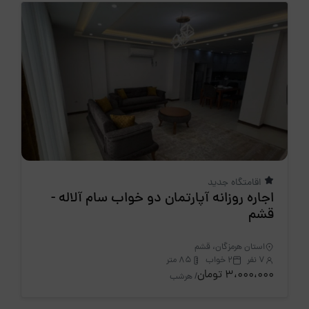
اقامتگاه جدید
اجاره روزانه آپارتمان دو خواب سام آلاله -
قشم
استان هرمزگان، قشم
7 نفر
2 خواب
85 متر
3،000،000 تومان
/ هرشب