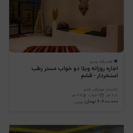
اقامتگاه جدید
اجاره روزانه ویلا دو خواب مستر رطب
استخردار - قشم
استان هرمزگان، قشم
8 نفر
2 خواب
75 متر
6،600،000 تومان
/ هرشب