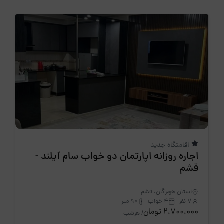
اقامتگاه جدید
اجاره روزانه اپارتمان دو خواب سام آیلند -
قشم
استان هرمزگان، قشم
7 نفر
4 خواب
90 متر
2،700،000 تومان
/ هرشب