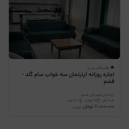
اقامتگاه جدید
اجاره روزانه آپارتمان سه خواب سام گلد -
قشم
استان هرمزگان، قشم
10 نفر
3 خواب
170 متر
6،000،000 تومان
/ هرشب