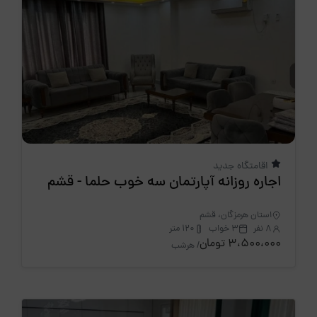
اقامتگاه جدید
اجاره روزانه آپارتمان سه خوب حلما - قشم
استان هرمزگان، قشم
8 نفر
3 خواب
120 متر
3،500،000 تومان
/ هرشب