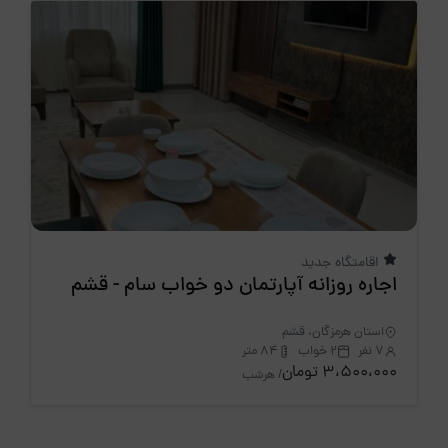
اقامتگاه جدید
اجاره روزانه آپارتمان دو خواب سام - قشم
استان هرمزگان، قشم
7 نفر
2 خواب
84 متر
3،500،000 تومان
/ هرشب