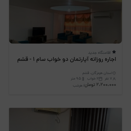
اقامتگاه جدید
اجاره روزانه آپارتمان دو خواب سام 1 - قشم
استان هرمزگان، قشم
7 نفر
2 خواب
95 متر
2،200،000 تومان
/ هرشب