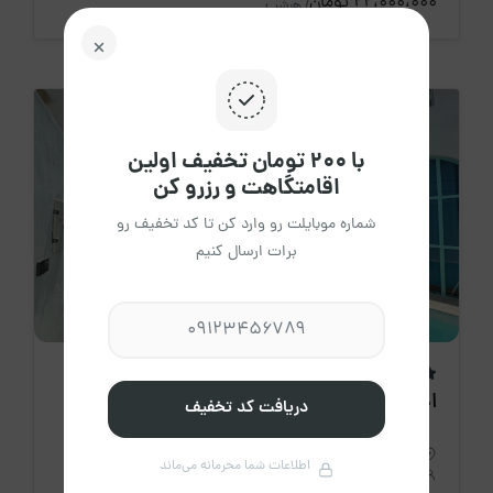
22،000،000 تومان
/ هرشب
با ۲۰۰ تومان تخفیف اولین
اقامتگاهت و رزرو کن
شماره موبایلت رو وارد کن تا کد تخفیف رو
برات ارسال کنیم
اقامتگاه جدید
اجاره روزانه ویلا دو خواب کوکو - قشم
دریافت کد تخفیف
استان هرمزگان، قشم
اطلاعات شما محرمانه می‌ماند
6 نفر
2 خواب
80 متر